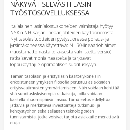
NÄKYVÄT SELVÄSTI LASIN
TYÖSTÖSOVELLUKSESSA
Italialainen lasinjalostuskoneiden valmistaja hyötyy
NSK:n NH-sarjan lineaarijohteiden käyttöönotosta.
Nyt tasolasituotteiden pystysuorassa poraus- ja
jyrsintäkoneessa käytettävät NH30-lineaariohjaimet
(ruostumattomasta teräksestä valmistettu versio)
ratkaisevat monia haasteita ja tarjoavat
loppukäyttäjille optimaalisen suorituskyvyn.
Tämän tasolasin ja eristyslasin käsittelykoneisiin
erikoistuneen yrityksen filosofia perustuu asiakkaiden
erityisvaatimusten ymmärtämiseen. Näin voidaan kehittää
yhä suorituskykyisempiä ratkaisuja, joilla voidaan
käsitellä »huomispäivän lasia». Tämä eetos edellyttää
jatkuvia ja merkittäviä investointeja tutkimus- ja
kehitystyöhön sekä sellaisten teknologioiden
tunnistamista, jotka voisivat tarjota asiakkaille merkittäviä
etuja.