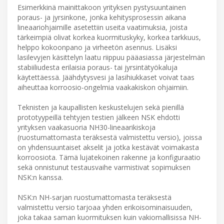
Esimerkkinä mainittakoon yrityksen pystysuuntainen
poraus- ja jyrsinkone, jonka kehitysprosessin aikana
lineaariohjaimille asetettiin useita vaatimuksia, joista
tärkeimpiä olivat korkea kuormituskyky, korkea tarkkuus,
helppo kokoonpano ja virheetön asennus. Lisäksi
lasilevyjen käsittelyn laatu riippuu pääasiassa järjestelmän
stabiiliudesta erilaisia poraus- tai jyrsintätyökaluja
käytettäessä. Jäähdytysvesi ja lasihiukkaset voivat taas
aiheuttaa korroosio-ongelmia vaakakiskon ohjaimiin.
Teknisten ja kaupallisten keskustelujen sekä pienillä
prototyypeillä tehtyjen testien jälkeen NSK ehdotti
yrityksen vaakasuoria NH30-lineaarikiskoja
(ruostumattomasta teräksestä valmistettu versio), joissa
on yhdensuuntaiset akselit ja jotka kestävät voimakasta
korroosiota. Tämä lujatekoinen rakenne ja konfiguraatio
sekä onnistunut testausvaihe varmistivat sopimuksen
NSK:n kanssa.
NSK:n NH-sarjan ruostumattomasta teräksestä
valmistettu versio tarjoaa yhden erikoisominaisuuden,
joka takaa saman kuormituksen kuin vakiomallisissa NH-