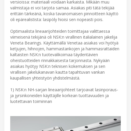
versioissa: materiaali voidaan karkaista. Mikään muu
valmistaja ei voi tarjota samaa. Asiakas piti tätä tekijää
erittäin tärkeänä, koska tavanomaisen pinnoitteen käyttö
oli epärealistista: lasipöly hioisi sen nopeasti pois.
Optimaalista lineaarijohteiden toimittajaa valittaessa
viimeisenä tekijänä oli NSK:n virallinen italialainen jakelija
Veneta Bearings. Käyttämällä Venetaa asiakas voi hyötyä
ketjujen, hihnojen, hammastankojen ja hammasrattaiden
kaltaisten NSK:n tuotevalikoimaa täydentävien
oheistuotteiden rinnakkaisesta tarjonnasta. Nykyään
asiakas hyötyy NSK:n teknisen kokemuksen ja sen
virallisen jakelukanavan kautta tapahtuvan vankan
kaupallisen yhteistyön yhdistelmästä.
1) NSK:n NH-sarjan lineaarijohteet tarjoavat lasinporaus-
ja jyrsinkoneiden käyttäjille korkean tuottavuuden ja
luotettavan toiminnan