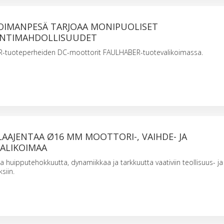
OIMANPESÄ TARJOAA MONIPUOLISET
INTIMAHDOLLISUUDET
R-tuoteperheiden DC-moottorit FAULHABER-tuotevalikoimassa.
AAJENTAA Ø16 MM MOOTTORI-, VAIHDE- JA
ALIKOIMAA
a huipputehokkuutta, dynamiikkaa ja tarkkuutta vaativiin teollisuus- ja
siin.