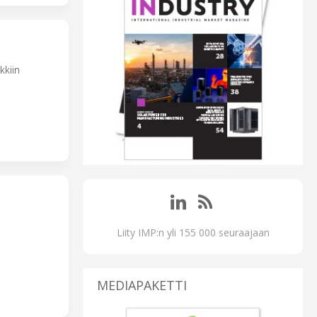
kkiin
Liity IMP:n yli 155 000 seuraajaan
MEDIAPAKETTI