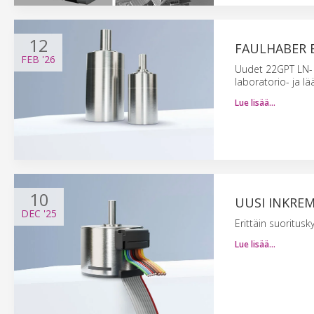
12
FAULHABER 
FEB
'26
Uudet 22GPT LN- 
laboratorio- ja lää
Lue lisää…
10
UUSI INKREM
DEC
'25
Erittäin suoritus
Lue lisää…