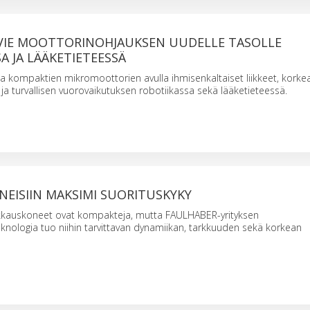
VIE MOOTTORINOHJAUKSEN UUDELLE TASOLLE
A JA LÄÄKETIETEESSÄ
aa kompaktien mikromoottorien avulla ihmisenkaltaiset liikkeet, korke
 turvallisen vuorovaikutuksen robotiikassa sekä lääketieteessä.
EISIIN MAKSIMI SUORITUSKYKY
kauskoneet ovat kompakteja, mutta FAULHABER-yrityksen
nologia tuo niihin tarvittavan dynamiikan, tarkkuuden sekä korkean