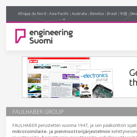
Afrique du Nord
Asia-Pacific
Australia
Benelux
Brasil
中国
Deu
FAULHABER GROUP
FAULHABER perustettiin vuonna 1947, ja sen pääkonttori sijait
mikrotoimilaite- ja pienmoottorijärjestelmiin
kehittyneisii