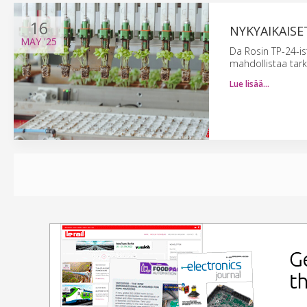
16
NYKYAIKAIS
MAY
'25
Da Rosin TP-24-is
mahdollistaa tark
Lue lisää…