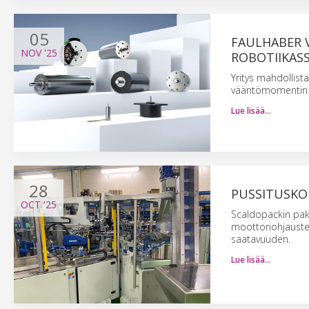
05
FAULHABER 
NOV
'25
ROBOTIIKASS
Yritys mahdollist
vääntömomentin ja
Lue lisää…
28
PUSSITUSKON
OCT
'25
Scaldopackin pak
moottoriohjaustek
saatavuuden.
Lue lisää…