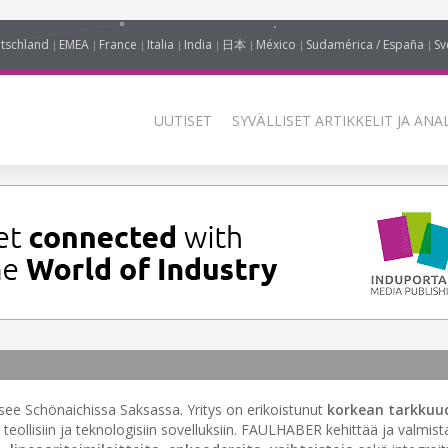
tschland
EMEA
France
Italia
India
日本
México
Sudamérica / España
Sv
UUTISET
SYVÄLLISET ARTIKKELIT JA ANA
see Schönaichissa Saksassa. Yritys on erikoistunut
korkean tarkkuu
n teollisiin ja teknologisiin sovelluksiin. FAULHABER kehittää ja valmis