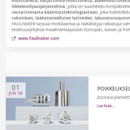
moottoreita
,
harjattomia moottoreita
,
askelmoottoreit
liikkeenohjausjärjestelmiä
, jotka on suunniteltu kompakteihi
rautattomasta käämitysteknologiastaan
, joka mahdollis
robotiikan
,
lääketieteellisten laitteiden
,
laboratorioauto
FAULHABER tarjoaa modulaarisia ja räätälöityjä ratkaisuja vahv
teollisuusyrityksiä maailmanlaajuisesti Euroopan, Aasian ja Po
www.faulhaber.com
01
POIKKEUKSEL
JUN
'26
Joustava planeett
Lue lisää…