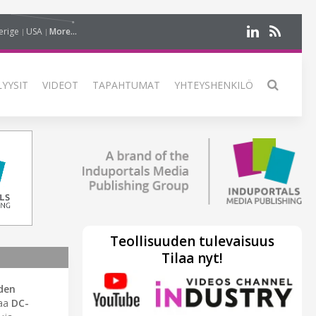
erige
USA
More...
LYYSIT
VIDEOT
TAPAHTUMAT
YHTEYSHENKILÖ
Teollisuuden tulevaisuus
Tilaa nyt!
den
taa
DC-