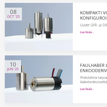
08
KOMPAKTI V
OCT
'25
KONFIGURO
Uudet GXR- ja SX
Lue lisää…
10
FAULHABER L
JUN
'25
ENKOODERIV
Yhdistelmä tarjoa
lääketiedesovelluk
Lue lisää…