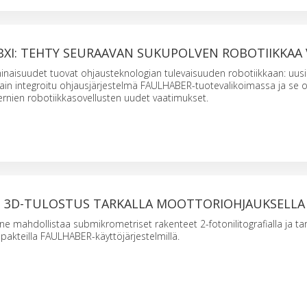
BXI: TEHTY SEURAAVAN SUKUPOLVEN ROBOTIIKKAA
naisuudet tuovat ohjausteknologian tulevaisuuden robotiikkaan: uusi
ain integroitu ohjausjärjestelmä FAULHABER-tuotevalikoimassa ja se o
nien robotiikkasovellusten uudet vaatimukset.
3D-TULOSTUS TARKALLA MOOTTORIOHJAUKSELLA
ahdollistaa submikrometriset rakenteet 2-fotonilitografialla ja tar
akteilla FAULHABER-käyttöjärjestelmillä.