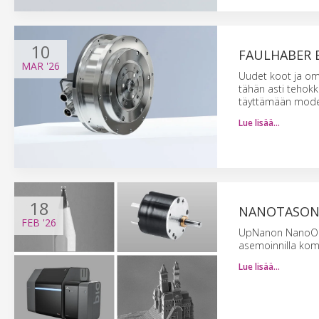
10
FAULHABER 
MAR
'26
Uudet koot ja omi
tähän asti tehokk
täyttämään moder
Lue lisää…
18
NANOTASON 
FEB
'26
UpNanon NanoOne m
asemoinnilla komp
Lue lisää…