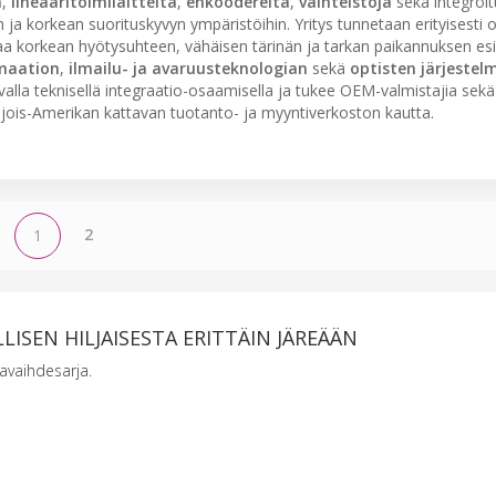
a
,
lineaaritoimilaitteita
,
enkoodereita
,
vaihteistoja
sekä integroit
n ja korkean suorituskyvyn ympäristöihin. Yritys tunnetaan erityisesti
taa korkean hyötysuhteen, vähäisen tärinän ja tarkan paikannuksen es
maation
,
ilmailu- ja avaruusteknologian
sekä
optisten järjestel
alla teknisellä integraatio-osaamisella ja tukee OEM-valmistajia sekä
hjois-Amerikan kattavan tuotanto- ja myyntiverkoston kautta.
2
1
LISEN HILJAISESTA ERITTÄIN JÄREÄÄN
avaihdesarja.