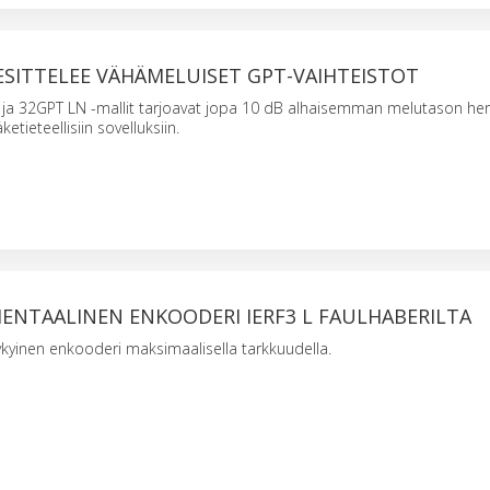
ESITTELEE VÄHÄMELUISET GPT-VAIHTEISTOT
ja 32GPT LN -mallit tarjoavat jopa 10 dB alhaisemman melutason her
ketieteellisiin sovelluksiin.
ENTAALINEN ENKOODERI IERF3 L FAULHABERILTA
kykyinen enkooderi maksimaalisella tarkkuudella.