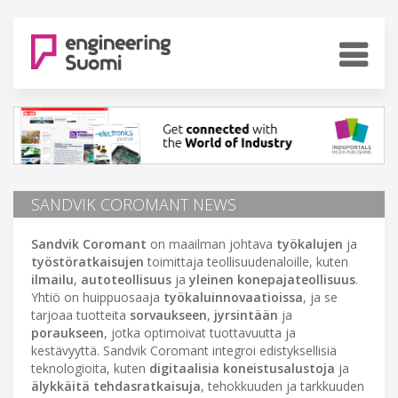
SANDVIK COROMANT NEWS
Sandvik Coromant
on maailman johtava
työkalujen
ja
työstöratkaisujen
toimittaja teollisuudenaloille, kuten
ilmailu
,
autoteollisuus
ja
yleinen konepajateollisuus
.
Yhtiö on huippuosaaja
työkaluinnovaatioissa
, ja se
tarjoaa tuotteita
sorvaukseen
,
jyrsintään
ja
poraukseen
, jotka optimoivat tuottavuutta ja
kestävyyttä. Sandvik Coromant integroi edistyksellisiä
teknologioita, kuten
digitaalisia koneistusalustoja
ja
älykkäitä tehdasratkaisuja
, tehokkuuden ja tarkkuuden