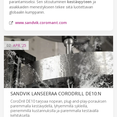
parantamiseksi. Sen sitoutuminen
kestävyyteen
ja
asiakkaiden menestykseen tekee siitä luotettavan
globaalin kumppanin.
www.sandvik.coromant.com
02
APR
'25
SANDVIK LANSEERAA CORODRILL DE10:N
CoroDrill DE10 tarjoaa nopean, plug-and-play-porauksen
paremmalla kestävydellä, lyhyemmillä sykleillä,
pienemmillä kustannuksilla ja paremmalla kestävällä
kehityksellä.