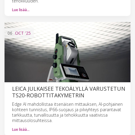
tehokkuuden.
Lue lisää…
06
OCT
'25
LEICA JULKAISEE TEKOÄLYLLÄ VARUSTETUN
TS20-ROBOTTITAKYMETRIN
Edge AI mahdollistaa itsenäisen mittauksen, AI-pohjainen
kohteen tunnistus, IP66-suojaus ja pilviyhteys parantavat
tarkkuutta, turvallisuutta ja tehokkuutta vaativissa
mittausolosuhteissa.
Lue lisää…