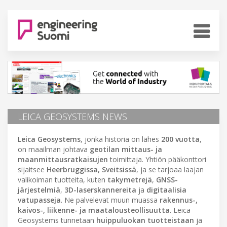
LEICA GEOSYSTEMS NEWS
Leica Geosystems
, jonka historia on lähes
200 vuotta
,
on maailman johtava
geotilan mittaus- ja
maanmittausratkaisujen
toimittaja. Yhtiön pääkonttori
sijaitsee
Heerbruggissa, Sveitsissä
, ja se tarjoaa laajan
valikoiman tuotteita, kuten
takymetrejä
,
GNSS-
järjestelmiä
,
3D-laserskannereita
ja
digitaalisia
vatupasseja
. Ne palvelevat muun muassa
rakennus-,
kaivos-, liikenne- ja maatalousteollisuutta
. Leica
Geosystems tunnetaan
huippuluokan tuotteistaan
ja