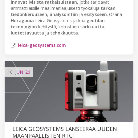
innovatiivisista ratkaisuistaan
, jotka tarjoavat
ammattilaisille maailmanlaajuisesti työkaluja
tarkan
tiedonkeruuseen
,
analysointiin
ja
esitykseen
. Osana
Hexagonia
Leica Geosystems jatkaa
geotilan
teknologian
kehitystä, korostaen
tarkkuutta
,
luotettavuutta
ja
tehokkuutta
.
leica-geosystems.com
10
JUN
'26
LEICA GEOSYSTEMS LANSEERAA UUDEN
MAANPÄÄLLISTEN RTC-