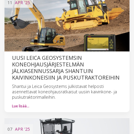
11
APR
'25
UUSI LEICA GEOSYSTEMSIN
KONEOHJAUSJÄRJESTELMÄN
JÄLKIASENNUSSARJA SHANTUIN
KAIVINKONEISIIN JA PUSKUTRAKTOREIHIN
Shantui ja Leica Geosystems julkistavat helposti
asennettavat koneohjausratkaisut uusiin kaivinkone- ja
puskutraktorimalleihin.
Lue lisää…
07
APR
'25