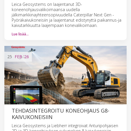
Leica Geosystems on laajentanut 3D-
koneenohjausvalikoimaansa uudella
jälkimarkkinayhteensopivuudella Caterpillar Next Gen -
Pyöräkaivukoneisiin ja laajentanut edistynyttä paikannus-ja
kaivutarkkuutta laajempaan konevalikoimaan.
Lue lisää…
25
FEB
'26
TEHDASINTEGROITU KONEOHJAUS G8-
KAIVUKONEISIIN
Leica Geosystems ja Liebherr integroivat Anturipohjaisen
2D-ja 3D-koneohjauksen sukupolven 8 kaivukoneisiin