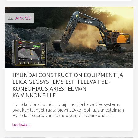
22
APR
'25
HYUNDAI CONSTRUCTION EQUIPMENT JA
LEICA GEOSYSTEMS ESITTELEVÄT 3D-
KONEOHJAUSJÄRJESTELMÄN
KAIVINKONEILLE
Hyundai Construction Equipment ja Leica Geosystems
ovat kehittäneet räätälöidyn 3D-koneohjausjärjestelmän
Hyundain seuraavan sukupolven telakaivinkoneisiin.
Lue lisää…