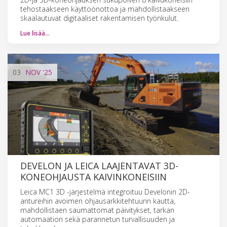
tehostaakseen käyttöönottoa ja mahdollistaakseen
skaalautuvat digitaaliset rakentamisen työnkulut.
Lue lisää…
03
NOV
'25
DEVELON JA LEICA LAAJENTAVAT 3D-
KONEOHJAUSTA KAIVINKONEISIIN
Leica MC1 3D -järjestelmä integroituu Develonin 2D-
antureihin avoimen ohjausarkkitehtuurin kautta,
mahdollistaen saumattomat päivitykset, tarkan
automaation sekä parannetun turvallisuuden ja