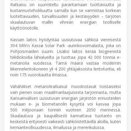
Ratkaisu on suunniteltu parantamaan tuottavuutta ja
kustannustehokkuutta samalla kun se varmistaa korkean
luotettavuuden, turvallisuuden ja kestävyyden – tarjoten
skaalautuvan mallin vihreän energian teolliselle
käyttöönotolle.
Kassøn laitos hyödyntää uusiutuvaa sähköä viereisestä
304 MW:n Kassø Solar Park -aurinkovoimalasta, joka on
Pohjoismaiden suurin. Lisäksi laitos kerää biogeenistä
hiilidioksidia lähialueilta ja tuottaa jopa 42 000 tonnia e-
metanolia vuodessa. Tämä määrä vastaa modernin
liikennelentokoneen yli 4 200 yhtäjaksoista lentotuntia, eli
noin 175 vuorokautta ilmassa.
Vähähiiliset metanoliratkaisut muodostavat toistaiseksi
vain pienen osan maailmanlaajuisesta tarjonnasta, mutta
Kansainvälisen uusiutuvan energian järjestön ennusteiden
mukaan e- ja biometanolin kysyntä voi kasvaa jopa
500 miljoonaan tonniin vuoteen 2050 mennessä.
Skaalautuva ja kaupallisesti kannattava tuotanto on
keskeistä erityisesti vaikeasti sähköistettävillä aloilla, kuten
kemianteollisuudessa, ilmailussa ja merenkulussa.