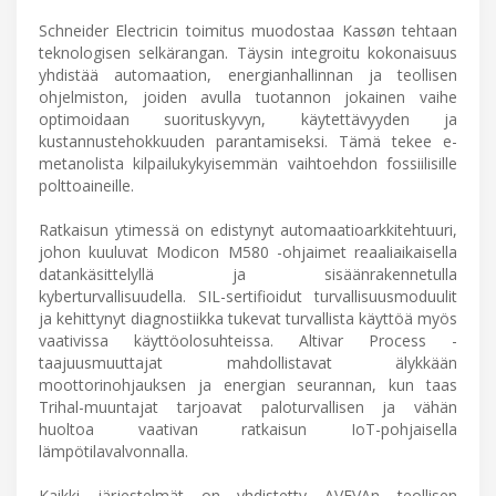
Schneider Electricin toimitus muodostaa Kassøn tehtaan
teknologisen selkärangan. Täysin integroitu kokonaisuus
yhdistää automaation, energianhallinnan ja teollisen
ohjelmiston, joiden avulla tuotannon jokainen vaihe
optimoidaan suorituskyvyn, käytettävyyden ja
kustannustehokkuuden parantamiseksi. Tämä tekee e-
metanolista kilpailukykyisemmän vaihtoehdon fossiilisille
polttoaineille.
Ratkaisun ytimessä on edistynyt automaatioarkkitehtuuri,
johon kuuluvat Modicon M580 -ohjaimet reaaliaikaisella
datankäsittelyllä ja sisäänrakennetulla
kyberturvallisuudella. SIL-sertifioidut turvallisuusmoduulit
ja kehittynyt diagnostiikka tukevat turvallista käyttöä myös
vaativissa käyttöolosuhteissa. Altivar Process -
taajuusmuuttajat mahdollistavat älykkään
moottorinohjauksen ja energian seurannan, kun taas
Trihal-muuntajat tarjoavat paloturvallisen ja vähän
huoltoa vaativan ratkaisun IoT-pohjaisella
lämpötilavalvonnalla.
Kaikki järjestelmät on yhdistetty AVEVAn teollisen