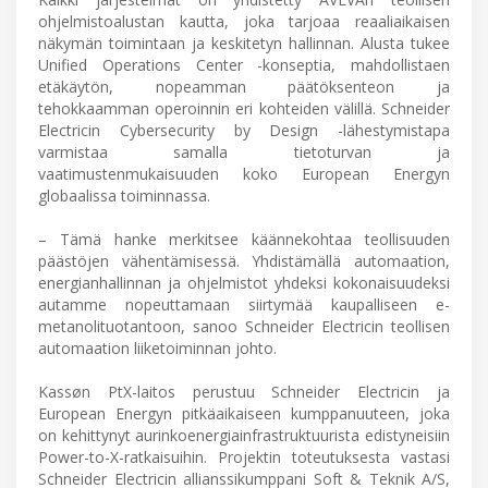
ohjelmistoalustan kautta, joka tarjoaa reaaliaikaisen
näkymän toimintaan ja keskitetyn hallinnan. Alusta tukee
Unified Operations Center -konseptia, mahdollistaen
etäkäytön, nopeamman päätöksenteon ja
tehokkaamman operoinnin eri kohteiden välillä. Schneider
Electricin Cybersecurity by Design -lähestymistapa
varmistaa samalla tietoturvan ja
vaatimustenmukaisuuden koko European Energyn
globaalissa toiminnassa.
– Tämä hanke merkitsee käännekohtaa teollisuuden
päästöjen vähentämisessä. Yhdistämällä automaation,
energianhallinnan ja ohjelmistot yhdeksi kokonaisuudeksi
autamme nopeuttamaan siirtymää kaupalliseen e-
metanolituotantoon, sanoo Schneider Electricin teollisen
automaation liiketoiminnan johto.
Kassøn PtX-laitos perustuu Schneider Electricin ja
European Energyn pitkäaikaiseen kumppanuuteen, joka
on kehittynyt aurinkoenergiainfrastruktuurista edistyneisiin
Power-to-X-ratkaisuihin. Projektin toteutuksesta vastasi
Schneider Electricin allianssikumppani Soft & Teknik A/S,