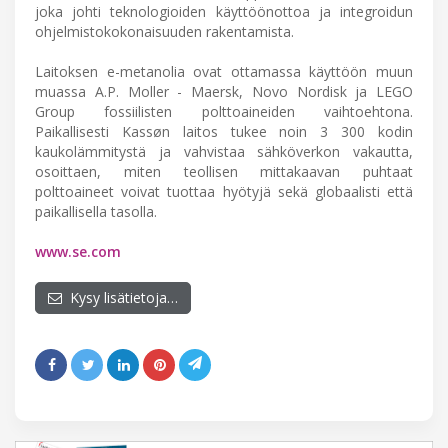
joka johti teknologioiden käyttöönottoa ja integroidun
ohjelmistokokonaisuuden rakentamista.
Laitoksen e-metanolia ovat ottamassa käyttöön muun
muassa A.P. Moller - Maersk, Novo Nordisk ja LEGO
Group fossiilisten polttoaineiden vaihtoehtona.
Paikallisesti Kassøn laitos tukee noin 3 300 kodin
kaukolämmitystä ja vahvistaa sähköverkon vakautta,
osoittaen, miten teollisen mittakaavan puhtaat
polttoaineet voivat tuottaa hyötyjä sekä globaalisti että
paikallisella tasolla.
www.se.com
Kysy lisätietoja…