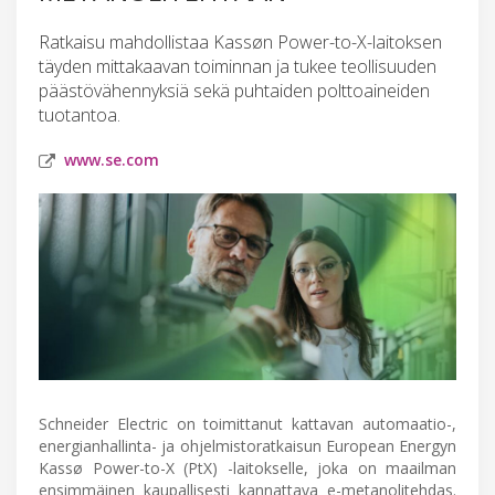
Ratkaisu mahdollistaa Kassøn Power-to-X-laitoksen
täyden mittakaavan toiminnan ja tukee teollisuuden
päästövähennyksiä sekä puhtaiden polttoaineiden
tuotantoa.
www.se.com
Schneider Electric on toimittanut kattavan automaatio-,
energianhallinta- ja ohjelmistoratkaisun European Energyn
Kassø Power-to-X (PtX) -laitokselle, joka on maailman
ensimmäinen kaupallisesti kannattava e-metanolitehdas.