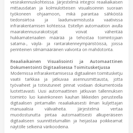
vesirakennuskohteissa. Järjestelmä integroi reaaliaikaisen
mittausdatan ja kolmiulotteisen visualisoinnin suoraan
työkoneen ohjaamoon, mikä parantaa sähköistä
tiedonsiirtoa ja laadunvarmistusta vaativissa
infrarakentamisen kohteissa. Esitellyn automaation avulla
maarakennusurakoitsijat voivat vähentää
hukkamateriaalien määrää ja tehostaa toimintojaan
satama-, väylä- ja rantarakenneympäristöissä, joissa
perinteinen silmämääräinen valvonta on mahdotonta.
Reaaliaikainen Visualisointi ja Automaattinen
Dokumentointi Digitaalisessa Toimitusketjussa
Modernissa infrarakentamisessa digitaalinen toimitusketju
vaatii tarkkaa ja jatkuvaa asennusmittausta, jotta
työvaiheet ja toteutuneet pinnat voidaan dokumentoida
luotettavasti. Uusi automaattinen jatkuvan tallennuksen
toiminto luo kaivinkoneen kauhan liikkeiden perusteella
digitaalisen pintamallin reaaliaikaisesti ilman kuljettajan
manuaalisia välivaiheita. Järjestelmä vertaa
muodostunutta pintaa automaattisesti alkuperäiseen
digitaaliseen suunnittelumalliin ja heijastaa poikkeamat
näytölle selkeinä värikoodeina.