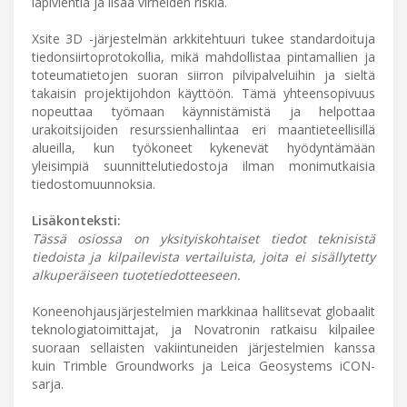
läpivientiä ja lisää virheiden riskiä.
Xsite 3D -järjestelmän arkkitehtuuri tukee standardoituja
tiedonsiirtoprotokollia, mikä mahdollistaa pintamallien ja
toteumatietojen suoran siirron pilvipalveluihin ja sieltä
takaisin projektijohdon käyttöön. Tämä yhteensopivuus
nopeuttaa työmaan käynnistämistä ja helpottaa
urakoitsijoiden resurssienhallintaa eri maantieteellisillä
alueilla, kun työkoneet kykenevät hyödyntämään
yleisimpiä suunnittelutiedostoja ilman monimutkaisia
tiedostomuunnoksia.
Lisäkonteksti:
Tässä osiossa on yksityiskohtaiset tiedot teknisistä
tiedoista ja kilpailevista vertailuista, joita ei sisällytetty
alkuperäiseen tuotetiedotteeseen.
Koneenohjausjärjestelmien markkinaa hallitsevat globaalit
teknologiatoimittajat, ja Novatronin ratkaisu kilpailee
suoraan sellaisten vakiintuneiden järjestelmien kanssa
kuin Trimble Groundworks ja Leica Geosystems iCON-
sarja.