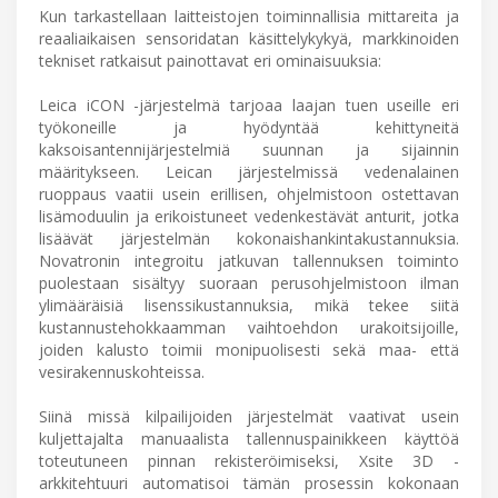
Kun tarkastellaan laitteistojen toiminnallisia mittareita ja
reaaliaikaisen sensoridatan käsittelykykyä, markkinoiden
tekniset ratkaisut painottavat eri ominaisuuksia:
Leica iCON -järjestelmä tarjoaa laajan tuen useille eri
työkoneille ja hyödyntää kehittyneitä
kaksoisantennijärjestelmiä suunnan ja sijainnin
määritykseen. Leican järjestelmissä vedenalainen
ruoppaus vaatii usein erillisen, ohjelmistoon ostettavan
lisämoduulin ja erikoistuneet vedenkestävät anturit, jotka
lisäävät järjestelmän kokonaishankintakustannuksia.
Novatronin integroitu jatkuvan tallennuksen toiminto
puolestaan sisältyy suoraan perusohjelmistoon ilman
ylimääräisiä lisenssikustannuksia, mikä tekee siitä
kustannustehokkaamman vaihtoehdon urakoitsijoille,
joiden kalusto toimii monipuolisesti sekä maa- että
vesirakennuskohteissa.
Siinä missä kilpailijoiden järjestelmät vaativat usein
kuljettajalta manuaalista tallennuspainikkeen käyttöä
toteutuneen pinnan rekisteröimiseksi, Xsite 3D -
arkkitehtuuri automatisoi tämän prosessin kokonaan