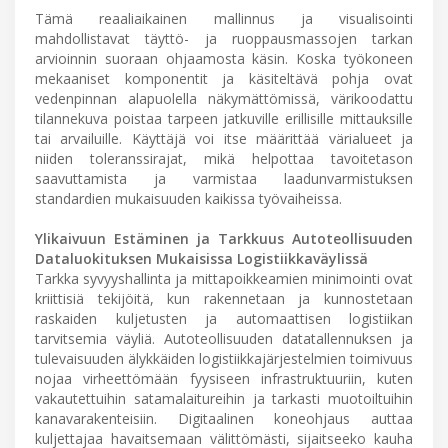
Tämä reaaliaikainen mallinnus ja visualisointi
mahdollistavat täyttö- ja ruoppausmassojen tarkan
arvioinnin suoraan ohjaamosta käsin. Koska työkoneen
mekaaniset komponentit ja käsiteltävä pohja ovat
vedenpinnan alapuolella näkymättömissä, värikoodattu
tilannekuva poistaa tarpeen jatkuville erillisille mittauksille
tai arvailuille. Käyttäjä voi itse määrittää värialueet ja
niiden toleranssirajat, mikä helpottaa tavoitetason
saavuttamista ja varmistaa laadunvarmistuksen
standardien mukaisuuden kaikissa työvaiheissa.
Ylikaivuun Estäminen ja Tarkkuus Autoteollisuuden
Dataluokituksen Mukaisissa Logistiikkaväylissä
Tarkka syvyyshallinta ja mittapoikkeamien minimointi ovat
kriittisiä tekijöitä, kun rakennetaan ja kunnostetaan
raskaiden kuljetusten ja automaattisen logistiikan
tarvitsemia väyliä. Autoteollisuuden datatallennuksen ja
tulevaisuuden älykkäiden logistiikkajärjestelmien toimivuus
nojaa virheettömään fyysiseen infrastruktuuriin, kuten
vakautettuihin satamalaitureihin ja tarkasti muotoiltuihin
kanavarakenteisiin. Digitaalinen koneohjaus auttaa
kuljettajaa havaitsemaan välittömästi, sijaitseeko kauha