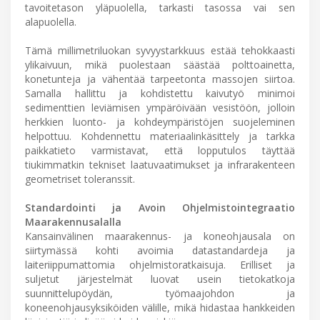
tavoitetason yläpuolella, tarkasti tasossa vai sen
alapuolella.
Tämä millimetriluokan syvyystarkkuus estää tehokkaasti
ylikaivuun, mikä puolestaan säästää polttoainetta,
konetunteja ja vähentää tarpeetonta massojen siirtoa.
Samalla hallittu ja kohdistettu kaivutyö minimoi
sedimenttien leviämisen ympäröivään vesistöön, jolloin
herkkien luonto- ja kohdeympäristöjen suojeleminen
helpottuu. Kohdennettu materiaalinkäsittely ja tarkka
paikkatieto varmistavat, että lopputulos täyttää
tiukimmatkin tekniset laatuvaatimukset ja infrarakenteen
geometriset toleranssit.
Standardointi ja Avoin Ohjelmistointegraatio
Maarakennusalalla
Kansainvälinen maarakennus- ja koneohjausala on
siirtymässä kohti avoimia datastandardeja ja
laiteriippumattomia ohjelmistoratkaisuja. Erilliset ja
suljetut järjestelmät luovat usein tietokatkoja
suunnittelupöydän, työmaajohdon ja
koneenohjausyksiköiden välille, mikä hidastaa hankkeiden