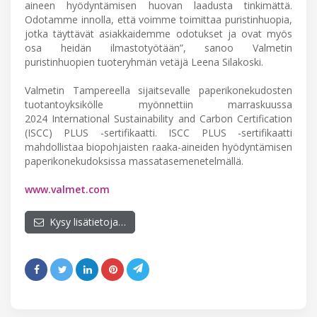
aineen hyödyntämisen huovan laadusta tinkimättä.
Odotamme innolla, että voimme toimittaa puristinhuopia,
jotka täyttävät asiakkaidemme odotukset ja ovat myös
osa heidän ilmastotyötään”, sanoo Valmetin
puristinhuopien tuoteryhmän vetäjä Leena Silakoski.
Valmetin Tampereella sijaitsevalle paperikonekudosten
tuotantoyksikölle myönnettiin marraskuussa
2024 International Sustainability and Carbon Certification
(ISCC) PLUS -sertifikaatti. ISCC PLUS -sertifikaatti
mahdollistaa biopohjaisten raaka-aineiden hyödyntämisen
paperikonekudoksissa massatasemenetelmällä.
www.valmet.com
Kysy lisätietoja…