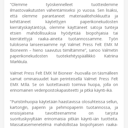
”Olemme työskennelleet tuotteidemme
ilmastovaikutusten vähentämiseksi jo vuosia. Sen lisäksi,
että olemme parantaneet materiaalitehokkuutta ja
kehittäneet käytettyjen paperikonekudosten
kierrätyskäytäntöjä, olemme käyttäneet satoja tunteja
etsien mahdollisuuksia hyödyntää biopohjaisia tai
kierrätettyjä raaka-aineita tuotannossamme. Työn
tuloksena lanseeraamme nyt Valmet Press Felt EMX M
Bioneerin – hieno saavutus tiimiltämme”, sanoo Valmetin
paperikonekudosten tuotekehityspäällikkö Katriina
Markkula.
Valmet Press Felt EMX M Bioneer -huovalla on täsmälleen
samat ominaisuudet kuin perinteisellä Valmet Press Felt
EMX M:llä. Se on luotettavasti toimiva huopa, jolla on
erinomainen vedenpoistokapasiteetti ja pitkä käynti-ikä.
”Puristinhuopia käytetään haastavissa olosuhteissa sellun,
kartongin, paperin ja pehmopaperin tuotannossa, ja
ensisijaisena tavoitteenamme on tarjota
suorituskyvyltään erinomaisia pitkän käynti-iän tuotteita.
Massatasemenetelmä mahdollistaa biopohjaisen raaka-