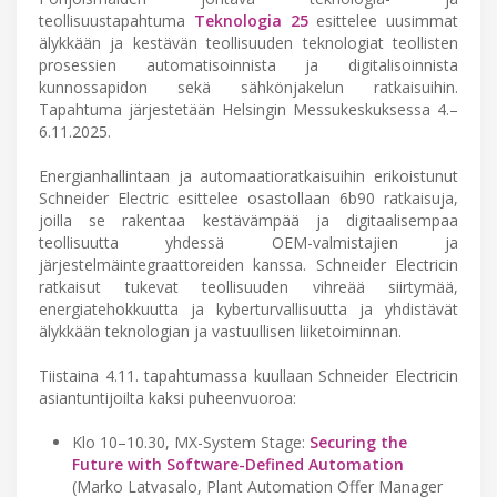
teollisuustapahtuma
Teknologia 25
esittelee uusimmat
älykkään ja kestävän teollisuuden teknologiat teollisten
prosessien automatisoinnista ja digitalisoinnista
kunnossapidon sekä sähkönjakelun ratkaisuihin.
Tapahtuma järjestetään Helsingin Messukeskuksessa 4.–
6.11.2025.
Energianhallintaan ja automaatioratkaisuihin erikoistunut
Schneider Electric esittelee osastollaan 6b90 ratkaisuja,
joilla se rakentaa kestävämpää ja digitaalisempaa
teollisuutta yhdessä OEM-valmistajien ja
järjestelmäintegraattoreiden kanssa. Schneider Electricin
ratkaisut tukevat teollisuuden vihreää siirtymää,
energiatehokkuutta ja kyberturvallisuutta ja yhdistävät
älykkään teknologian ja vastuullisen liiketoiminnan.
Tiistaina 4.11. tapahtumassa kuullaan Schneider Electricin
asiantuntijoilta kaksi puheenvuoroa:
Klo 10–10.30, MX-System Stage:
Securing the
Future with Software-Defined Automation
(Marko Latvasalo, Plant Automation Offer Manager