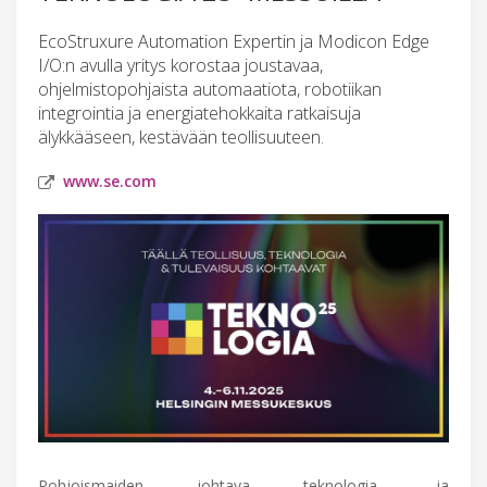
EcoStruxure Automation Expertin ja Modicon Edge
I/O:n avulla yritys korostaa joustavaa,
ohjelmistopohjaista automaatiota, robotiikan
integrointia ja energiatehokkaita ratkaisuja
älykkääseen, kestävään teollisuuteen.
www.se.com
Pohjoismaiden johtava teknologia- ja