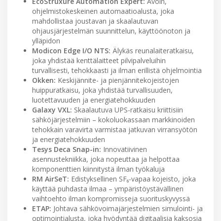
EcoStruxure Automation Expert:
Avoin,
ohjelmistokeskeinen automaatioalusta, joka
mahdollistaa joustavan ja skaalautuvan
ohjausjärjestelmän suunnittelun, käyttöönoton ja
ylläpidon
Modicon Edge I/O NTS:
Älykäs reunalaiteratkaisu,
joka yhdistää kenttälaitteet pilvipalveluihin
turvallisesti, tehokkaasti ja ilman erillistä ohjelmointia
Okken:
Keskijännite- ja pienjännitekojeistojen
huippuratkaisu, joka yhdistää turvallisuuden,
luotettavuuden ja energiatehokkuuden
Galaxy VXL:
Skaalautuva UPS-ratkaisu kriittisiin
sähköjärjestelmiin – kokoluokassaan markkinoiden
tehokkain varavirta varmistaa jatkuvan virransyötön
ja energiatehokkuuden
Tesys Deca Snap-in:
Innovatiivinen
asennustekniikka, joka nopeuttaa ja helpottaa
komponenttien kiinnitystä ilman työkaluja
RM AirSeT:
Edistyksellinen SF₆-vapaa kojeisto, joka
käyttää puhdasta ilmaa – ympäristöystävällinen
vaihtoehto ilman kompromisseja suorituskyvyssä
ETAP:
Johtava sähkövoimajärjestelmien simulointi- ja
optimointialusta, joka hyödyntää digitaalisia kaksosia