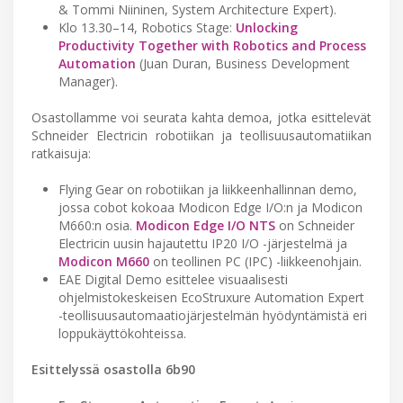
& Tommi Niininen, System Architecture Expert).
Klo 13.30–14, Robotics Stage:
Unlocking
Productivity Together with Robotics and Process
Automation
(Juan Duran, Business Development
Manager).
Osastollamme voi seurata kahta demoa, jotka esittelevät
Schneider Electricin robotiikan ja teollisuusautomatiikan
ratkaisuja:
Flying Gear on robotiikan ja liikkeenhallinnan demo,
jossa cobot kokoaa Modicon Edge I/O:n ja Modicon
M660:n osia.
Modicon Edge I/O NTS
on Schneider
Electricin uusin hajautettu IP20 I/O -järjestelmä ja
Modicon M660
on teollinen PC (IPC) -liikkeenohjain.
EAE Digital Demo esittelee visuaalisesti
ohjelmistokeskeisen EcoStruxure Automation Expert
-teollisuusautomaatiojärjestelmän hyödyntämistä eri
loppukäyttökohteissa.
Esittelyssä osastolla 6b90