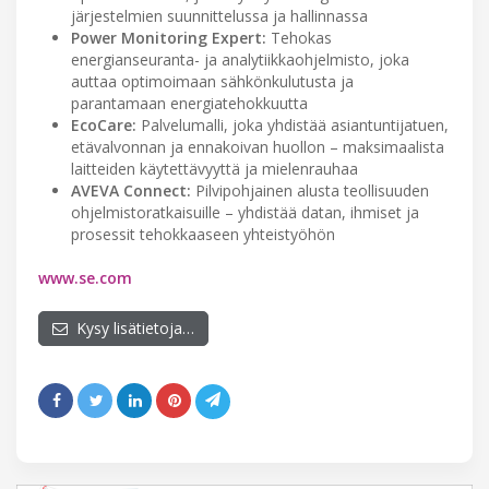
järjestelmien suunnittelussa ja hallinnassa
Power Monitoring Expert:
Tehokas
energianseuranta- ja analytiikkaohjelmisto, joka
auttaa optimoimaan sähkönkulutusta ja
parantamaan energiatehokkuutta
EcoCare:
Palvelumalli, joka yhdistää asiantuntijatuen,
etävalvonnan ja ennakoivan huollon – maksimaalista
laitteiden käytettävyyttä ja mielenrauhaa
AVEVA Connect:
Pilvipohjainen alusta teollisuuden
ohjelmistoratkaisuille – yhdistää datan, ihmiset ja
prosessit tehokkaaseen yhteistyöhön
www.se.com
Kysy lisätietoja…