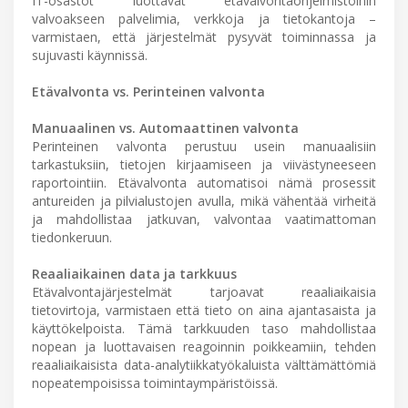
IT-osastot luottavat etävalvontaohjelmistoihin
valvoakseen palvelimia, verkkoja ja tietokantoja –
varmistaen, että järjestelmät pysyvät toiminnassa ja
sujuvasti käynnissä.
Etävalvonta vs. Perinteinen valvonta
Manuaalinen vs. Automaattinen valvonta
Perinteinen valvonta perustuu usein manuaalisiin
tarkastuksiin, tietojen kirjaamiseen ja viivästyneeseen
raportointiin. Etävalvonta automatisoi nämä prosessit
antureiden ja pilvialustojen avulla, mikä vähentää virheitä
ja mahdollistaa jatkuvan, valvontaa vaatimattoman
tiedonkeruun.
Reaaliaikainen data ja tarkkuus
Etävalvontajärjestelmät tarjoavat reaaliaikaisia
tietovirtoja, varmistaen että tieto on aina ajantasaista ja
käyttökelpoista. Tämä tarkkuuden taso mahdollistaa
nopean ja luottavaisen reagoinnin poikkeamiin, tehden
reaaliaikaisista data-analytiikkatyökaluista välttämättömiä
nopeatempoisissa toimintaympäristöissä.