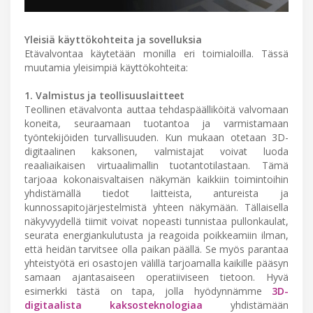
Yleisiä käyttökohteita ja sovelluksia
Etävalvontaa käytetään monilla eri toimialoilla. Tässä
muutamia yleisimpiä käyttökohteita:
1. Valmistus ja teollisuuslaitteet
Teollinen etävalvonta auttaa tehdaspäälliköitä valvomaan
koneita, seuraamaan tuotantoa ja varmistamaan
työntekijöiden turvallisuuden. Kun mukaan otetaan 3D-
digitaalinen kaksonen, valmistajat voivat luoda
reaaliaikaisen virtuaalimallin tuotantotilastaan. Tämä
tarjoaa kokonaisvaltaisen näkymän kaikkiin toimintoihin
yhdistämällä tiedot laitteista, antureista ja
kunnossapitojärjestelmistä yhteen näkymään. Tällaisella
näkyvyydellä tiimit voivat nopeasti tunnistaa pullonkaulat,
seurata energiankulutusta ja reagoida poikkeamiin ilman,
että heidän tarvitsee olla paikan päällä. Se myös parantaa
yhteistyötä eri osastojen välillä tarjoamalla kaikille pääsyn
samaan ajantasaiseen operatiiviseen tietoon. Hyvä
esimerkki tästä on tapa, jolla hyödynnämme
3D-
digitaalista kaksosteknologiaa
yhdistämään