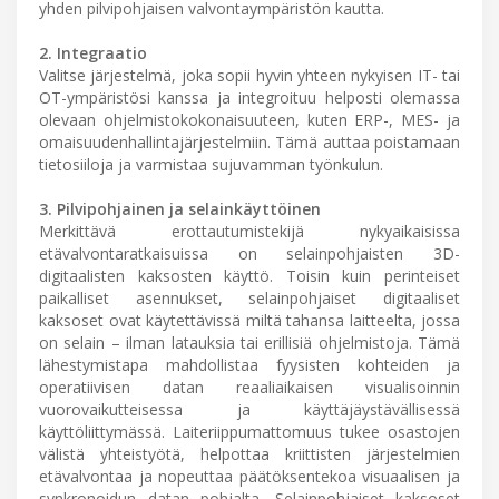
yhden pilvipohjaisen valvontaympäristön kautta.
2. Integraatio
Valitse järjestelmä, joka sopii hyvin yhteen nykyisen IT- tai
OT-ympäristösi kanssa ja integroituu helposti olemassa
olevaan ohjelmistokokonaisuuteen, kuten ERP-, MES- ja
omaisuudenhallintajärjestelmiin. Tämä auttaa poistamaan
tietosiiloja ja varmistaa sujuvamman työnkulun.
3. Pilvipohjainen ja selainkäyttöinen
Merkittävä erottautumistekijä nykyaikaisissa
etävalvontaratkaisuissa on selainpohjaisten 3D-
digitaalisten kaksosten käyttö. Toisin kuin perinteiset
paikalliset asennukset, selainpohjaiset digitaaliset
kaksoset ovat käytettävissä miltä tahansa laitteelta, jossa
on selain – ilman latauksia tai erillisiä ohjelmistoja. Tämä
lähestymistapa mahdollistaa fyysisten kohteiden ja
operatiivisen datan reaaliaikaisen visualisoinnin
vuorovaikutteisessa ja käyttäjäystävällisessä
käyttöliittymässä. Laiteriippumattomuus tukee osastojen
välistä yhteistyötä, helpottaa kriittisten järjestelmien
etävalvontaa ja nopeuttaa päätöksentekoa visuaalisen ja
synkronoidun datan pohjalta. Selainpohjaiset kaksoset