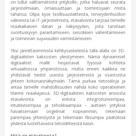
on tullut välttämätöntä yrityksille, jotka haluavat seurata
järjestelmiään, omaisuuttaan ja toimintojaan mistä
tahansa. Olipa kyse teollisuuslaitteista, terveydenhuollon
välineistä tai IT-järjestelmistä, etävalvonta tarjoaa tiimeille
reaaliaikaisen datan ja näkyvyyden, joita tarvitaan
suorituskyvyn parantamiseen, seisokkien vähentämiseen
ja toiminnan sujuvuuden varmistamiseen.
Yksi jännittävimmistä kehitysaskeleista tällä alalla on 3D-
digitaalisten kaksosten yleistyminen. Nämä dynaamiset
digitaaliset mallit heijastavat fyysisiä kohteita
virtuaalisessa ympäristössä, mutta ennen kaikkea ne
yhdistävät tiedot useista järjestelmistä ja osastoista
yhteen kokonaisnäkymään. Tämä purkaa tietosiiloja ja
antaa tiimeille mahdollisuuden nähdä koko operatiivinen
tilanne reaaliajassa. 3D-digitaalisten kaksosten ansiosta
etävalvonta on entistä integroituneempaa,
intuitiivisempaa ja tehokkaampaa – auttaen yrityksiä
havaitsemaan ongelmat nopeammin, tekemään
parempaa yhteistyötä ja tekemään fiksumpia päätöksiä
yhdestä luotettavasta tietolähteestä käsin.
Mitä on etävalvonta?