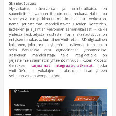
Skaalautuvuus
Nykyaikaiset etävalvonta- ja hallintaratkaisut on
suunniteltu kasvamaan liiketoiminnan mukana. Hallitsetpa
sitten yhtä toimipaikkaa tai maailmanlaajuista verkostoa,
nämä järjestelmät mahdollistavat useiden kohteiden,
laitteiden ja sijaintien valvonnan samanaikaisesti – kaikki
yhdestä keskitetystä alustasta. Tämä skaalautuvuus on
erityisen tehokasta, kun siihen yhdistetään 3D-digitaalinen
kaksonen, joka tarjoaa yhtenäisen näkymän toiminnasta
sekä fyysisessä että digitaalisessa ympäristössä.
Keskeinen mahdollistaja tälle integraatiolle on
järjestelmien saumaton yhteentoimivuus – kuten Process
Geniuksen
tarjoamat integraatioratkaisut
, jotka
yhdistävät eri työkalujen ja alustojen datan yhteen
selkeään valvontaympäristöön.