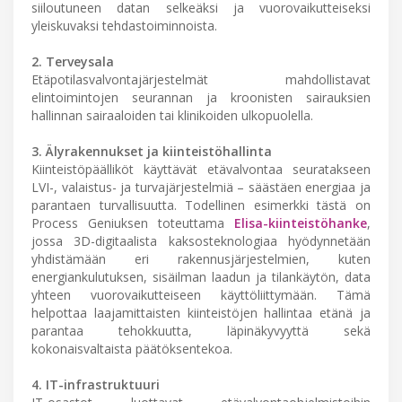
siiloutuneen datan selkeäksi ja vuorovaikutteiseksi
yleiskuvaksi tehdastoiminnoista.
2. Terveysala
Etäpotilasvalvontajärjestelmät mahdollistavat
elintoimintojen seurannan ja kroonisten sairauksien
hallinnan sairaaloiden tai klinikoiden ulkopuolella.
3. Älyrakennukset ja kiinteistöhallinta
Kiinteistöpäälliköt käyttävät etävalvontaa seuratakseen
LVI-, valaistus- ja turvajärjestelmiä – säästäen energiaa ja
parantaen turvallisuutta. Todellinen esimerkki tästä on
Process Geniuksen toteuttama
Elisa-kiinteistöhanke
,
jossa 3D-digitaalista kaksosteknologiaa hyödynnetään
yhdistämään eri rakennusjärjestelmien, kuten
energiankulutuksen, sisäilman laadun ja tilankäytön, data
yhteen vuorovaikutteiseen käyttöliittymään. Tämä
helpottaa laajamittaisten kiinteistöjen hallintaa etänä ja
parantaa tehokkuutta, läpinäkyvyyttä sekä
kokonaisvaltaista päätöksentekoa.
4. IT-infrastruktuuri