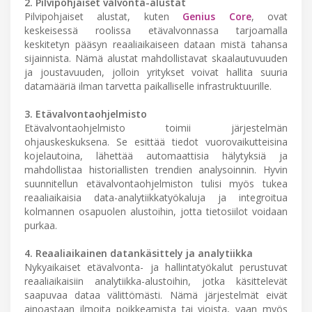
2. Pilvipohjaiset valvonta-alustat
Pilvipohjaiset alustat, kuten
Genius Core
, ovat
keskeisessä roolissa etävalvonnassa tarjoamalla
keskitetyn pääsyn reaaliaikaiseen dataan mistä tahansa
sijainnista. Nämä alustat mahdollistavat skaalautuvuuden
ja joustavuuden, jolloin yritykset voivat hallita suuria
datamääriä ilman tarvetta paikalliselle infrastruktuurille.
3. Etävalvontaohjelmisto
Etävalvontaohjelmisto toimii järjestelmän
ohjauskeskuksena. Se esittää tiedot vuorovaikutteisina
kojelautoina, lähettää automaattisia hälytyksiä ja
mahdollistaa historiallisten trendien analysoinnin. Hyvin
suunnitellun etävalvontaohjelmiston tulisi myös tukea
reaaliaikaisia data-analytiikkatyökaluja ja integroitua
kolmannen osapuolen alustoihin, jotta tietosiilot voidaan
purkaa.
4. Reaaliaikainen datankäsittely ja analytiikka
Nykyaikaiset etävalvonta- ja hallintatyökalut perustuvat
reaaliaikaisiin analytiikka-alustoihin, jotka käsittelevät
saapuvaa dataa välittömästi. Nämä järjestelmät eivät
ainoastaan ilmoita poikkeamista tai vioista, vaan myös