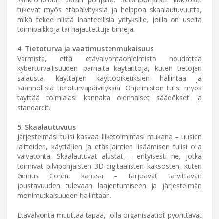
tukevat myös etäpäivityksiä ja helppoa skaalautuvuutta,
mikä tekee niistä ihanteellisia yrityksille, joilla on useita
toimipaikkoja tai hajautettuja tiimejä.
4. Tietoturva ja vaatimustenmukaisuus
Varmista, että etävalvontaohjelmisto noudattaa
kyberturvallisuuden parhaita käytäntöjä, kuten tietojen
salausta, käyttäjien käyttöoikeuksien hallintaa ja
säännöllisiä tietoturvapäivityksiä. Ohjelmiston tulisi myös
täyttää toimialasi kannalta olennaiset säädökset ja
standardit.
5. Skaalautuvuus
Järjestelmäsi tulisi kasvaa liiketoimintasi mukana – uusien
laitteiden, käyttäjien ja etäsijaintien lisäämisen tulisi olla
vaivatonta. Skaalautuvat alustat – erityisesti ne, jotka
toimivat pilvipohjaisten 3D-digitaalisten kaksosten, kuten
Genius Coren, kanssa – tarjoavat tarvittavan
joustavuuden tulevaan laajentumiseen ja järjestelmän
monimutkaisuuden hallintaan.
Etävalvonta muuttaa tapaa, jolla organisaatiot pyörittävät