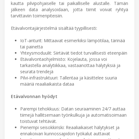
kautta pilvipohjaiselle tai paikalliselle alustalle. Tämän
jälkeen data analysoidaan, jotta tiimit voivat ryhtyä
tarvittaviin toimenpiteisiin.
Etävalvontajärjestelmä sisältää tyypillisesti:
IoT-anturit: Mittaavat esimerkiksi lämpötilaa, tärinää
tai painetta
Yhteysmoduulit: Siirtävät tiedot turvallisesti eteenpäin
Etävalvontaohjelmisto: Kojelauta, jossa voi
tarkastella analytiikkaa, vastaanottaa hälytyksiä ja
seurata trendejä
Pilvi-infrastruktuuri: Tallentaa ja käsittelee suuria
määriä reaaliaikaista dataa
Etävalvonnan hyödyt
Parempi tehokkuus: Datan seuraaminen 24/7 auttaa
tiimejä hallitsemaan työnkulkuja ja automatisoimaan
toistuvat tehtävät.
Pienempi seisokkiriski: Reaaliaikaiset hälytykset ja
ennakoivan kunnossapidon työkalut auttavat