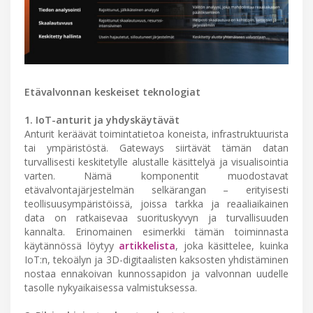
Etävalvonnan keskeiset teknologiat
1. IoT-anturit ja yhdyskäytävät
Anturit keräävät toimintatietoa koneista, infrastruktuurista
tai ympäristöstä. Gateways siirtävät tämän datan
turvallisesti keskitetylle alustalle käsittelyä ja visualisointia
varten. Nämä komponentit muodostavat
etävalvontajärjestelmän selkärangan – erityisesti
teollisuusympäristöissä, joissa tarkka ja reaaliaikainen
data on ratkaisevaa suorituskyvyn ja turvallisuuden
kannalta. Erinomainen esimerkki tämän toiminnasta
käytännössä löytyy
artikkelista
, joka käsittelee, kuinka
IoT:n, tekoälyn ja 3D-digitaalisten kaksosten yhdistäminen
nostaa ennakoivan kunnossapidon ja valvonnan uudelle
tasolle nykyaikaisessa valmistuksessa.