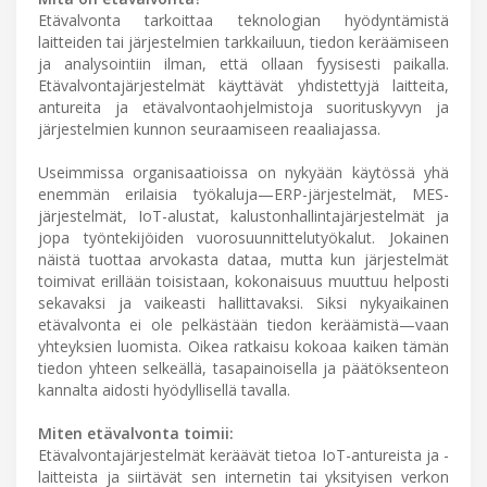
Etävalvonta tarkoittaa teknologian hyödyntämistä
laitteiden tai järjestelmien tarkkailuun, tiedon keräämiseen
ja analysointiin ilman, että ollaan fyysisesti paikalla.
Etävalvontajärjestelmät käyttävät yhdistettyjä laitteita,
antureita ja etävalvontaohjelmistoja suorituskyvyn ja
järjestelmien kunnon seuraamiseen reaaliajassa.
Useimmissa organisaatioissa on nykyään käytössä yhä
enemmän erilaisia työkaluja—ERP-järjestelmät, MES-
järjestelmät, IoT-alustat, kalustonhallintajärjestelmät ja
jopa työntekijöiden vuorosuunnittelutyökalut. Jokainen
näistä tuottaa arvokasta dataa, mutta kun järjestelmät
toimivat erillään toisistaan, kokonaisuus muuttuu helposti
sekavaksi ja vaikeasti hallittavaksi. Siksi nykyaikainen
etävalvonta ei ole pelkästään tiedon keräämistä—vaan
yhteyksien luomista. Oikea ratkaisu kokoaa kaiken tämän
tiedon yhteen selkeällä, tasapainoisella ja päätöksenteon
kannalta aidosti hyödyllisellä tavalla.
Miten etävalvonta toimii:
Etävalvontajärjestelmät keräävät tietoa IoT-antureista ja -
laitteista ja siirtävät sen internetin tai yksityisen verkon