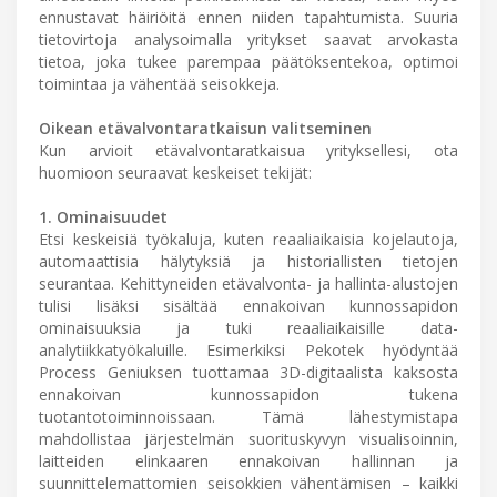
ennustavat häiriöitä ennen niiden tapahtumista. Suuria
tietovirtoja analysoimalla yritykset saavat arvokasta
tietoa, joka tukee parempaa päätöksentekoa, optimoi
toimintaa ja vähentää seisokkeja.
Oikean etävalvontaratkaisun valitseminen
Kun arvioit etävalvontaratkaisua yrityksellesi, ota
huomioon seuraavat keskeiset tekijät:
1. Ominaisuudet
Etsi keskeisiä työkaluja, kuten reaaliaikaisia kojelautoja,
automaattisia hälytyksiä ja historiallisten tietojen
seurantaa. Kehittyneiden etävalvonta- ja hallinta-alustojen
tulisi lisäksi sisältää ennakoivan kunnossapidon
ominaisuuksia ja tuki reaaliaikaisille data-
analytiikkatyökaluille. Esimerkiksi Pekotek hyödyntää
Process Geniuksen tuottamaa 3D-digitaalista kaksosta
ennakoivan kunnossapidon tukena
tuotantotoiminnoissaan. Tämä lähestymistapa
mahdollistaa järjestelmän suorituskyvyn visualisoinnin,
laitteiden elinkaaren ennakoivan hallinnan ja
suunnittelemattomien seisokkien vähentämisen – kaikki