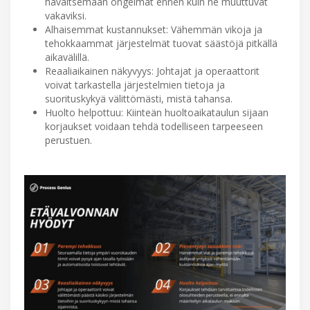
havaitsemaan ongelmat ennen kuin ne muuttuvat
vakaviksi.
Alhaisemmat kustannukset: Vähemmän vikoja ja
tehokkaammat järjestelmät tuovat säästöjä pitkällä
aikavälillä.
Reaaliaikainen näkyvyys: Johtajat ja operaattorit
voivat tarkastella järjestelmien tietoja ja
suorituskykyä välittömästi, mistä tahansa.
Huolto helpottuu: Kiinteän huoltoaikataulun sijaan
korjaukset voidaan tehdä todelliseen tarpeeseen
perustuen.