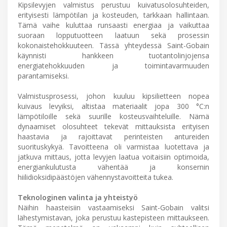
Kipsilevyjen valmistus perustuu kuivatusolosuhteiden,
erityisesti lämpötilan ja kosteuden, tarkkaan hallintaan.
Tämä vaihe kuluttaa runsaasti energiaa ja vaikuttaa
suoraan lopputuotteen laatuun sekä prosessin
kokonaistehokkuuteen. Tässä yhteydessä Saint-Gobain
käynnisti hankkeen tuotantolinjojensa
energiatehokkuuden ja toimintavarmuuden
parantamiseksi.
Valmistusprosessi, johon kuuluu kipsilietteen nopea
kuivaus levyiksi, altistaa materiaalit jopa 300 °C:n
lämpötiloille sekä suurille kosteusvaihteluille. Nämä
dynaamiset olosuhteet tekevät mittauksista erityisen
haastavia ja rajoittavat perinteisten antureiden
suorituskykyä. Tavoitteena oli varmistaa luotettava ja
jatkuva mittaus, jotta levyjen laatua voitaisiin optimoida,
energiankulutusta vähentää ja konsernin
hiilidioksidipäästöjen vähennystavoitteita tukea.
Teknologinen valinta ja yhteistyö
Näihin haasteisiin vastaamiseksi Saint-Gobain valitsi
lähestymistavan, joka perustuu kastepisteen mittaukseen.