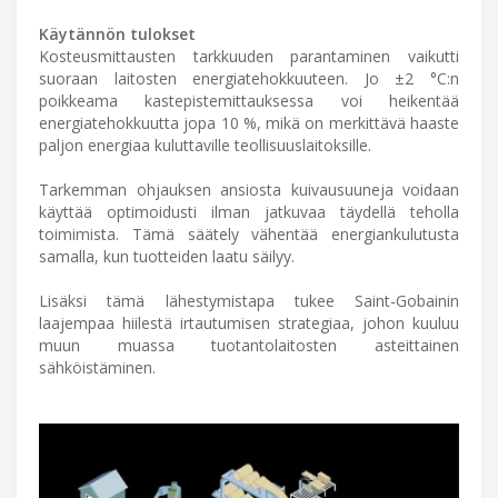
Käytännön tulokset
Kosteusmittausten tarkkuuden parantaminen vaikutti
suoraan laitosten energiatehokkuuteen. Jo ±2 °C:n
poikkeama kastepistemittauksessa voi heikentää
energiatehokkuutta jopa 10 %, mikä on merkittävä haaste
paljon energiaa kuluttaville teollisuuslaitoksille.
Tarkemman ohjauksen ansiosta kuivausuuneja voidaan
käyttää optimoidusti ilman jatkuvaa täydellä teholla
toimimista. Tämä säätely vähentää energiankulutusta
samalla, kun tuotteiden laatu säilyy.
Lisäksi tämä lähestymistapa tukee Saint-Gobainin
laajempaa hiilestä irtautumisen strategiaa, johon kuuluu
muun muassa tuotantolaitosten asteittainen
sähköistäminen.