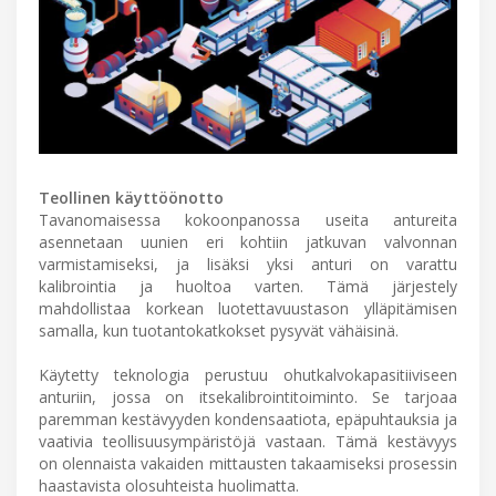
Teollinen käyttöönotto
Tavanomaisessa kokoonpanossa useita antureita
asennetaan uunien eri kohtiin jatkuvan valvonnan
varmistamiseksi, ja lisäksi yksi anturi on varattu
kalibrointia ja huoltoa varten. Tämä järjestely
mahdollistaa korkean luotettavuustason ylläpitämisen
samalla, kun tuotantokatkokset pysyvät vähäisinä.
Käytetty teknologia perustuu ohutkalvokapasitiiviseen
anturiin, jossa on itsekalibrointitoiminto. Se tarjoaa
paremman kestävyyden kondensaatiota, epäpuhtauksia ja
vaativia teollisuusympäristöjä vastaan. Tämä kestävyys
on olennaista vakaiden mittausten takaamiseksi prosessin
haastavista olosuhteista huolimatta.