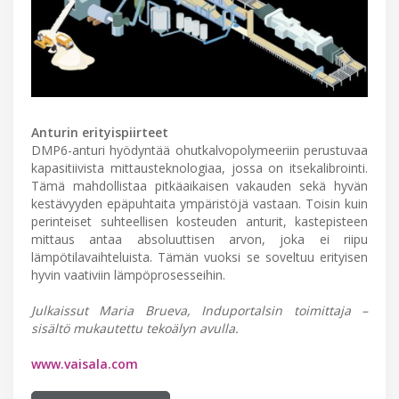
Anturin erityispiirteet
DMP6-anturi hyödyntää ohutkalvopolymeeriin perustuvaa
kapasitiivista mittausteknologiaa, jossa on itsekalibrointi.
Tämä mahdollistaa pitkäaikaisen vakauden sekä hyvän
kestävyyden epäpuhtaita ympäristöjä vastaan. Toisin kuin
perinteiset suhteellisen kosteuden anturit, kastepisteen
mittaus antaa absoluuttisen arvon, joka ei riipu
lämpötilavaihteluista. Tämän vuoksi se soveltuu erityisen
hyvin vaativiin lämpöprosesseihin.
Julkaissut Maria Brueva, Induportalsin toimittaja –
sisältö mukautettu tekoälyn avulla.
www.vaisala.com