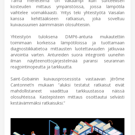
Tämä menetelmä on vakaampi kuin suhteellisen
kosteuden mittaus ympäristöissä, joissa lämpötila
vaihtelee voimakkaasti. Yritys teki yhteistyötä Vaisalan
kanssa kehittääkseen ratkaisun, joka soveltuu
kuivausuunien äärimmäisiin olosuhteisiin.
Yhteistyön tuloksena DMP6-anturia mukautettiin
toimimaan korkeissa lämpötiloissa ja tuottamaan
diagnostiikkatietoa mittausten luotettavuuden jatkuvaa
arviointia varten. Antureiden suora integrointi uuneihin
ilman näytteenottojärjestelmää paransi seurannan
reagointinopeutta ja tarkkuutta.
Saint-Gobainin kuivausprosessista vastaavan Jérôme
Cantonnet’n mukaan ”aluksi testatut ratkaisut eivät
mahdollistaneet vaadittua tarkkuustasoa näissä
olosuhteissa. Kastepisteen mittaus osoittautui selvästi
kestävämmäksi ratkaisuksi.”