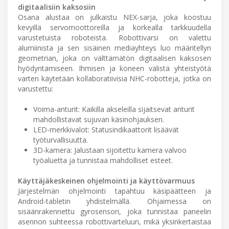
digitaalisiin kaksosiin
Osana alustaa on julkaistu NEX-sarja, joka koostuu
kevyillä servomoottoreilla ja korkealla tarkkuudella
varustetuista roboteista. Robottivarsi on valettu
alumiinista ja sen sisäinen mediayhteys luo määritellyn
geometrian, joka on välttämätön digitaalisen kaksosen
hyödyntämiseen. Ihmisen ja koneen välistä yhteistyötä
varten käytetään kollaboratiivisia NHC-robotteja, jotka on
varustettu:
Voima-anturit: Kaikilla akseleilla sijaitsevat anturit
mahdollistavat sujuvan käsinohjauksen.
LED-merkkivalot: Statusindikaattorit lisäävät
työturvallisuutta.
3D-kamera: Jalustaan sijoitettu kamera valvoo
työaluetta ja tunnistaa mahdolliset esteet.
Käyttäjäkeskeinen ohjelmointi ja käyttövarmuus
Järjestelmän ohjelmointi tapahtuu käsipäätteen ja
Android-tabletin yhdistelmällä. Ohjaimessa on
sisäänrakennettu gyrosensori, joka tunnistaa paneelin
asennon suhteessa robottivarteluun, mikä yksinkertaistaa