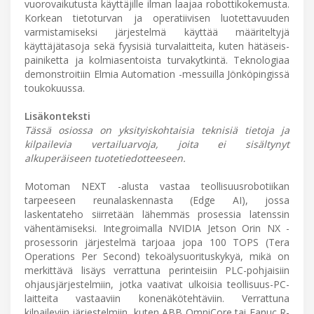
vuorovaikutusta käyttäjille ilman laajaa robottikokemusta.
Korkean tietoturvan ja operatiivisen luotettavuuden
varmistamiseksi järjestelmä käyttää määriteltyjä
käyttäjätasoja sekä fyysisiä turvalaitteita, kuten hätäseis-
painiketta ja kolmiasentoista turvakytkintä. Teknologiaa
demonstroitiin Elmia Automation -messuilla Jönköpingissä
toukokuussa.
Lisäkonteksti
Tässä osiossa on yksityiskohtaisia ​​teknisiä tietoja ja
kilpailevia vertailuarvoja, joita ei sisältynyt
alkuperäiseen tuotetiedotteeseen.
Motoman NEXT -alusta vastaa teollisuusrobotiikan
tarpeeseen reunalaskennasta (Edge AI), jossa
laskentateho siirretään lähemmäs prosessia latenssin
vähentämiseksi. Integroimalla NVIDIA Jetson Orin NX -
prosessorin järjestelmä tarjoaa jopa 100 TOPS (Tera
Operations Per Second) tekoälysuorituskykyä, mikä on
merkittävä lisäys verrattuna perinteisiin PLC-pohjaisiin
ohjausjärjestelmiin, jotka vaativat ulkoisia teollisuus-PC-
laitteita vastaaviin konenäkötehtäviin. Verrattuna
kilpaileviin järjestelmiin, kuten ABB OmniCore tai Fanuc R-