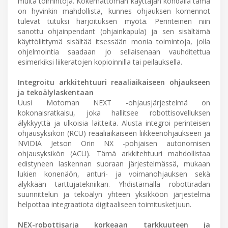
muita toimintoja. Kokemattoman käyttäjän kohdalla tämä
on hyvinkin mahdollista, kunnes ohjauksen komennot
tulevat tutuksi harjoituksen myötä. Perinteinen niin
sanottu ohjainpendant (ohjainkapula) ja sen sisältämä
käyttöliittymä sisältää itsessään monia toimintoja, jolla
ohjelmointia saadaan jo sellaisenaan vauhditettua
esimerkiksi liikeratojen kopioinnilla tai peilauksella.
Integroitu arkkitehtuuri reaaliaikaiseen ohjaukseen
ja tekoälylaskentaan
Uusi Motoman NEXT -ohjausjärjestelmä on
kokonaisratkaisu, joka hallitsee robottisovelluksen
älykkyyttä ja ulkoisia laitteita. Alusta integroi perinteisen
ohjausyksikön (RCU) reaaliaikaiseen liikkeenohjaukseen ja
NVIDIA Jetson Orin NX -pohjaisen autonomisen
ohjausyksikön (ACU). Tämä arkkitehtuuri mahdollistaa
edistyneen laskennan suoraan järjestelmässä, mukaan
lukien konenäön, anturi- ja voimanohjauksen sekä
älykkään tarttujatekniikan. Yhdistämällä robottiradan
suunnittelun ja tekoälyn yhteen yksikköön järjestelmä
helpottaa integraatiota digitaaliseen toimitusketjuun.
NEX-robottisarja korkeaan tarkkuuteen ja