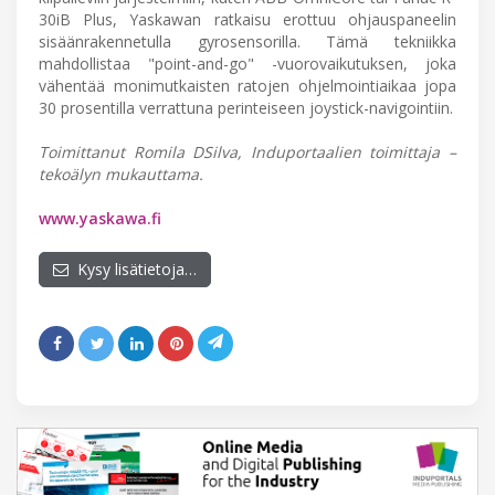
30iB Plus, Yaskawan ratkaisu erottuu ohjauspaneelin
sisäänrakennetulla gyrosensorilla. Tämä tekniikka
mahdollistaa "point-and-go" -vuorovaikutuksen, joka
vähentää monimutkaisten ratojen ohjelmointiaikaa jopa
30 prosentilla verrattuna perinteiseen joystick-navigointiin.
Toimittanut Romila DSilva, Induportaalien toimittaja –
tekoälyn mukauttama.
www.yaskawa.fi
Kysy lisätietoja…