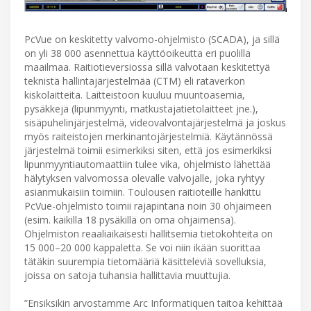
PcVue on keskitetty valvomo-ohjelmisto (SCADA), ja sillä
on yli 38 000 asennettua käyttöoikeutta eri puolilla
maailmaa. Raitiotieversiossa sillä valvotaan keskitettyä
teknistä hallintajärjestelmää (CTM) eli rataverkon
kiskolaitteita. Laitteistoon kuuluu muuntoasemia,
pysäkkejä (lipunmyynti, matkustajatietolaitteet jne.),
sisäpuhelinjärjestelmä, videovalvontajärjestelmä ja joskus
myös raiteistojen merkinantojärjestelmiä. Käytännössä
järjestelmä toimii esimerkiksi siten, että jos esimerkiksi
lipunmyyntiautomaattiin tulee vika, ohjelmisto lähettää
hälytyksen valvomossa olevalle valvojalle, joka ryhtyy
asianmukaisiin toimiin. Toulousen raitioteille hankittu
PcVue-ohjelmisto toimii rajapintana noin 30 ohjaimeen
(esim. kaikilla 18 pysäkillä on oma ohjaimensa).
Ohjelmiston reaaliaikaisesti hallitsemia tietokohteita on
15 000–20 000 kappaletta. Se voi niin ikään suorittaa
tätäkin suurempia tietomääriä käsitteleviä sovelluksia,
joissa on satoja tuhansia hallittavia muuttujia.
”Ensiksikin arvostamme Arc Informatiquen taitoa kehittää