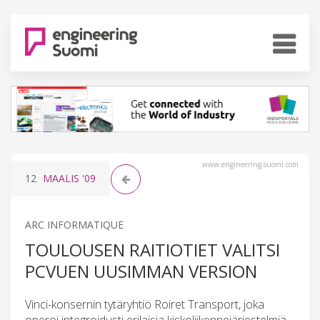
www.engineering-suomi.com
12
MAALIS
'09
ARC INFORMATIQUE
TOULOUSEN RAITIOTIET VALITSI
PCVUEN UUSIMMAN VERSION
Vinci-konsernin tytäryhtiö Roiret Transport, joka
operoi integroidusti erilaisia kiskoliikennejärjestelmiä,