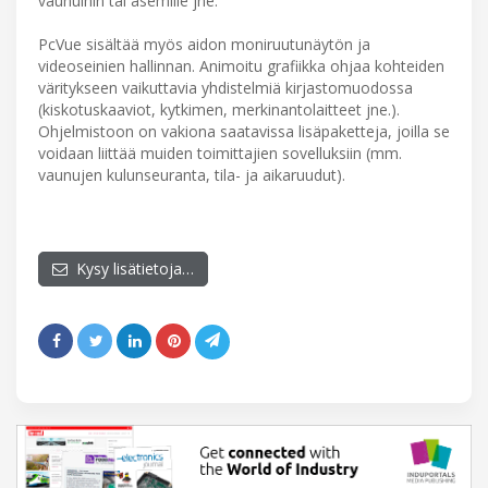
vaunuihin tai asemille jne.
PcVue sisältää myös aidon moniruutunäytön ja
videoseinien hallinnan. Animoitu grafiikka ohjaa kohteiden
väritykseen vaikuttavia yhdistelmiä kirjastomuodossa
(kiskotuskaaviot, kytkimen, merkinantolaitteet jne.).
Ohjelmistoon on vakiona saatavissa lisäpaketteja, joilla se
voidaan liittää muiden toimittajien sovelluksiin (mm.
vaunujen kulunseuranta, tila- ja aikaruudut).
Kysy lisätietoja…