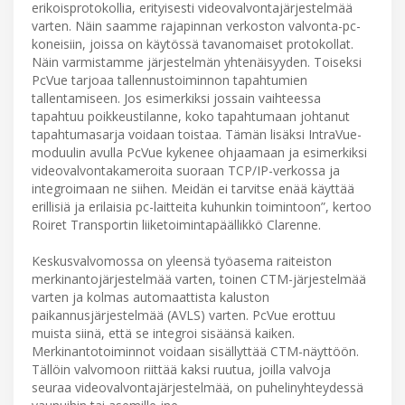
erikoisprotokollia, erityisesti videovalvontajärjestelmää
varten. Näin saamme rajapinnan verkoston valvonta-pc-
koneisiin, joissa on käytössä tavanomaiset protokollat.
Näin varmistamme järjestelmän yhtenäisyyden. Toiseksi
PcVue tarjoaa tallennustoiminnon tapahtumien
tallentamiseen. Jos esimerkiksi jossain vaihteessa
tapahtuu poikkeustilanne, koko tapahtumaan johtanut
tapahtumasarja voidaan toistaa. Tämän lisäksi IntraVue-
moduulin avulla PcVue kykenee ohjaamaan ja esimerkiksi
videovalvontakameroita suoraan TCP/IP-verkossa ja
integroimaan ne siihen. Meidän ei tarvitse enää käyttää
erillisiä ja erilaisia pc-laitteita kuhunkin toimintoon”, kertoo
Roiret Transportin liiketoimintapäällikkö Clarenne.
Keskusvalvomossa on yleensä työasema raiteiston
merkinantojärjestelmää varten, toinen CTM-järjestelmää
varten ja kolmas automaattista kaluston
paikannusjärjestelmää (AVLS) varten. PcVue erottuu
muista siinä, että se integroi sisäänsä kaiken.
Merkinantotoiminnot voidaan sisällyttää CTM-näyttöön.
Tällöin valvomoon riittää kaksi ruutua, joilla valvoja
seuraa videovalvontajärjestelmää, on puhelinyhteydessä