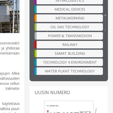
INTRALOGISTICS
MEDICAL DEVICES
METALWORKING
OIL GAS TECHNOLOGY
POWER & TRANSMISSION
osessisäätö
RAILWAY
 ja yhdistää
pienentämään
SMART BUILDING
TECHNOLOGY 4 ENVIRONMENT
WATER PLANT TECHNOLOGY
ajojen. Mikä
nattavuuden
asvua sellun
ä Valmetin
UUSIN NUMERO
 käytettävä
allista puun