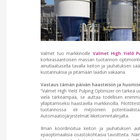
Valmet tuo markkinoille
Valmet High Yield P
korkeasaantoisen massan tuotannon optimointiin
ainutlaatuisella tavalla keiton ja jauhatuksen 
kustannuksia ja pitämään laadun vakaana.
Vastaus tämän päivän haasteisiin ja huomis
“Valmet High Yield Pulping Optimizer on tärkeä u
vielä tärkeämpää, se auttaa todellisen enimm
ylläpitämiseksi haastavilla markkinoilla. Pilotti
tuotannossa eli miljoonien potentiaalist
Automaatiojärjestelmät-liiketoimintalinjalta.
Ilman koordinoitua keiton ja jauhatuksen au
epäoptimaalisia osastokohtaisia tavoitteita. Näin