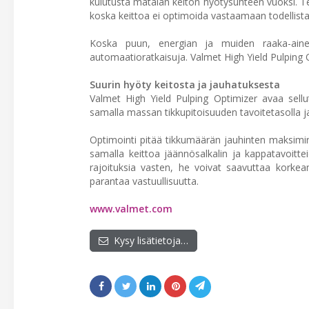
kulutusta matalan keiton hyötysuhteen vuoksi. T
koska keittoa ei optimoida vastaamaan todellista
Koska puun, energian ja muiden raaka-aineid
automaatioratkaisuja. Valmet High Yield Pulping Op
Suurin hyöty keitosta ja jauhatuksesta
Valmet High Yield Pulping Optimizer avaa sellu
samalla massan tikkupitoisuuden tavoitetasolla 
Optimointi pitää tikkumäärän jauhinten maksimira
samalla keittoa jäännösalkalin ja kappatavoitte
rajoituksia vasten, he voivat saavuttaa korke
parantaa vastuullisuutta.
www.valmet.com
Kysy lisätietoja…