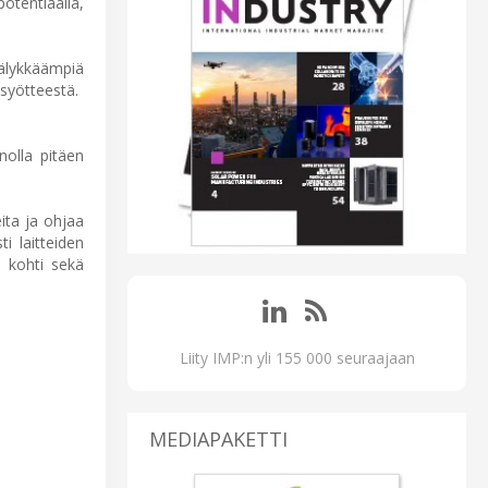
otentiaalia,
älykkäämpiä
 syötteestä.
nolla pitäen
ita ja ohjaa
i laitteiden
a kohti sekä
Liity IMP:n yli 155 000 seuraajaan
MEDIAPAKETTI