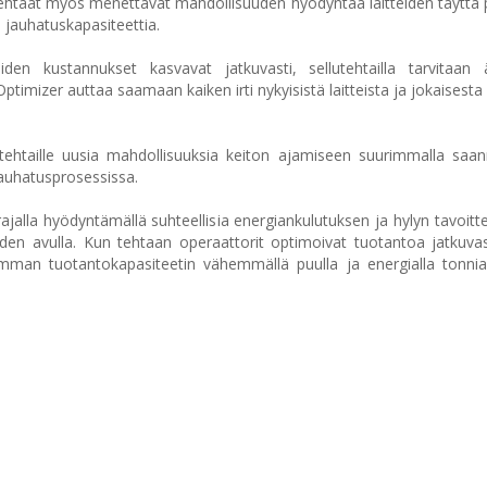
ehtaat myös menettävät mahdollisuuden hyödyntää laitteiden täyttä p
 jauhatuskapasiteettia.
en kustannukset kasvavat jatkuvasti, sellutehtailla tarvitaan 
timizer auttaa saamaan kaiken irti nykyisistä laitteista ja jokaisesta
tehtaille uusia mahdollisuuksia keiton ajamiseen suurimmalla saan
jauhatusprosessissa.
jalla hyödyntämällä suhteellisia energiankulutuksen ja hylyn tavoitte
iden avulla. Kun tehtaan operaattorit optimoivat tuotantoa jatkuvast
amman tuotantokapasiteetin vähemmällä puulla ja energialla tonni