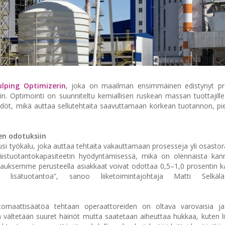
ulping Optimizerin
, joka on maailman ensimmäinen edistynyt pr
. Optimointi on suunniteltu kemiallisen ruskean massan tuottajille
säädöt, mikä auttaa sellutehtaita saavuttamaan korkean tuotannon, 
en odotuksiin
usi työkalu, joka auttaa tehtaita vakauttamaan prosesseja yli osastor
äistuotantokapasiteetin hyödyntämisessä, mikä on olennaista kan
testauksemme perusteella asiakkaat voivat odottaa 0,5–1,0 prosentin k
a lisätuotantoa”, sanoo liiketoimintajohtaja Matti Selkäl
tomaattisäätöä tehtaan operaattoreiden on oltava varovaisia ja
 vältetään suuret häiriöt mutta saatetaan aiheuttaa hukkaa, kuten lii