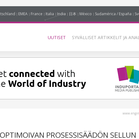
tschland
EMEA
France
Italia
India
日本
México
Sudamérica / España
Sv
UUTISET
SYVÄLLISET ARTIKKELIT JA ANA
www.engin
OPTIMOIVAN PROSESSISÄÄDÖN SELLUN