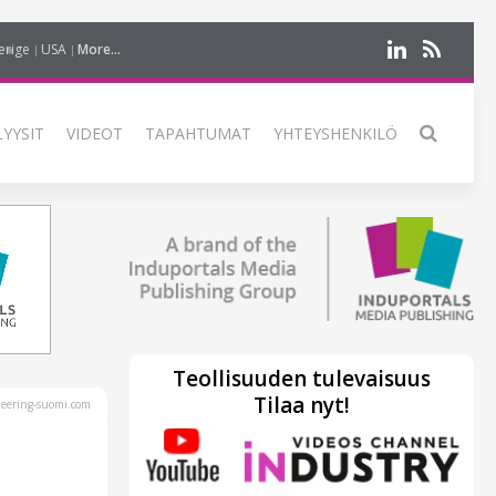
erige
USA
More...
LYYSIT
VIDEOT
TAPAHTUMAT
YHTEYSHENKILÖ
Teollisuuden tulevaisuus
Tilaa nyt!
eering-suomi.com