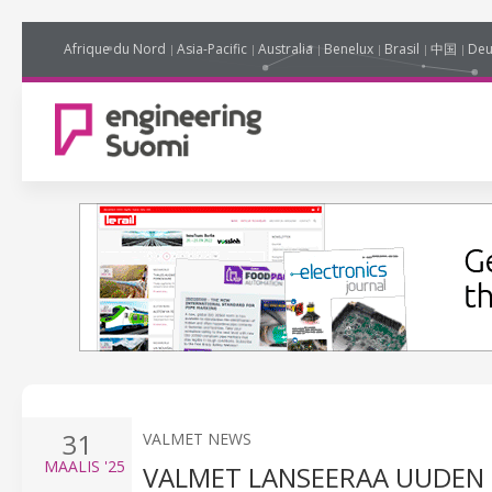
Afrique du Nord
Asia-Pacific
Australia
Benelux
Brasil
中国
Deu
31
VALMET NEWS
MAALIS
'25
VALMET LANSEERAA UUDEN 