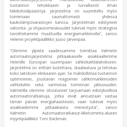
tuotannon tehokkaasti ja turvallisesti ilman
hiilidioksidipäästöjä. Järjestelmä on suunniteltu myös
toimimaan saumattomasti yhdessä
kaukolämpövarastojen kanssa. Järjestelmän edistyneet
valvonta- ja ohjausominaisuudet tukevat myös strategisia
tavoitteitamme muuttuvilla energiamarkkinoilla”, sanoo
Helenin projektipäällikkö Juuso Järvenpää.
“Olemme ylpeitä saadessamme toimittaa Valmetin
automaatiojärjestelmä pitkäaikaiselle asiakkaallemme
Helenille Euroopan suurimpaan sähkökattilalaitokseen.
Järjestelmä on erittäin luotettava, skaalautuva ja tehokas
koko laitoksen elinkaaren ajan. Se mahdollistaa tuotannon
optimoinnin, joustavan reagoinnin sähkömarkkinoiden
vaihteluihin sekä varmistaa toiminnan jatkuvuuden.
Valmetilla olemme sitoutuneet tarjoamaan edistyksellisiä
automaatioratkaisuja, jotka eivät ainoastaan vastaa
tämän päivän energiahaasteisiin, vaan tukevat myös
asiakkaidemme pitkäaikaista menestystä”, sanoo
Valmetin Automaatioratkaisut-liiketoiminta-alueen
myyntipäällikkö Tom Bäckman.