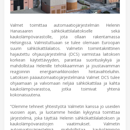
Valmet toimittaa automaatiojärjestelmän Helenin
Hanasaaren sähkökattilalaitokselle sekä
kaukolämpövarastolle, jota ollaan rakentamassa
Helsingissä. Valmistuttuaan se tulee olemaan Euroopan
suurin sähkökattilalaitos. Valmetin toimintakriittinen
hajautettu ohjausjärjestelmä (DCS) varmistaa laitoksen
korkean käytettävyyden, parantaa suorituskykyä ja
mahdollistaa Helenille tehokkaamman ja joustavamman
reagoinnin energiamarkkinoiden hintavaihteluihin.
Laitoksen pääautomaatiojärjestelmänä Valmet DCS tulee
ohjaamaan ja valvomaan neljää sähkökattilaa ja kahta
kaukolämpövarastoa, jotka toimivat yhtenä
kokonaisuutena.
”Olemme tehneet yhteistyötä Valmetin kanssa jo useiden
vuosien ajan, ja luotamme heidän kykyynsä toimittaa
järjestelmä, joka täyttää Helenin sähkökattilalaitoksen ja
kaukolämpövarastojen vaatimukset. Valmetin
automaatiojärjestelmä mahdollistaa kaukolämmön