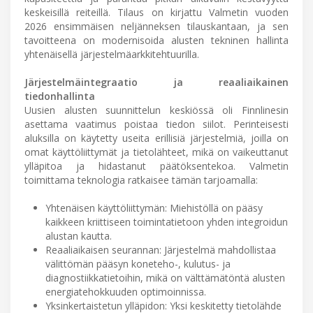
keskeisillä reiteillä. Tilaus on kirjattu Valmetin vuoden
2026 ensimmäisen neljänneksen tilauskantaan, ja sen
tavoitteena on modernisoida alusten tekninen hallinta
yhtenäisellä järjestelmäarkkitehtuurilla.
Järjestelmäintegraatio ja reaaliaikainen
tiedonhallinta
Uusien alusten suunnittelun keskiössä oli Finnlinesin
asettama vaatimus poistaa tiedon siilot. Perinteisesti
aluksilla on käytetty useita erillisiä järjestelmiä, joilla on
omat käyttöliittymät ja tietolähteet, mikä on vaikeuttanut
ylläpitoa ja hidastanut päätöksentekoa. Valmetin
toimittama teknologia ratkaisee tämän tarjoamalla:
Yhtenäisen käyttöliittymän: Miehistöllä on pääsy
kaikkeen kriittiseen toimintatietoon yhden integroidun
alustan kautta.
Reaaliaikaisen seurannan: Järjestelmä mahdollistaa
välittömän pääsyn koneteho-, kulutus- ja
diagnostiikkatietoihin, mikä on välttämätöntä alusten
energiatehokkuuden optimoinnissa.
Yksinkertaistetun ylläpidon: Yksi keskitetty tietolähde