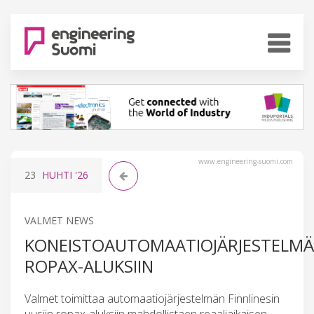
www.engineering-suomi.com
23
HUHTI
'26
VALMET NEWS
KONEISTOAUTOMAATIOJÄRJESTELMÄ
ROPAX-ALUKSIIN
Valmet toimittaa automaatiojärjestelmän Finnlinesin
uusiin ropax-aluksiin mahdollistaen reaaliaikaisen