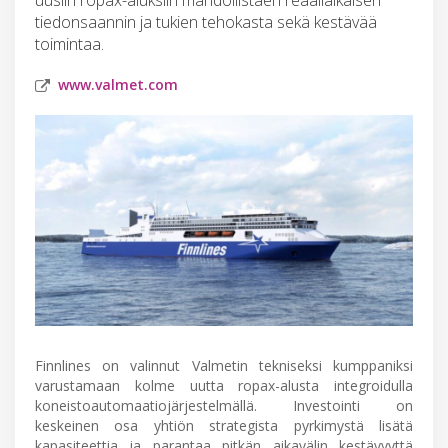
tiedonsaannin ja tukien tehokasta sekä kestävää
toimintaa.
www.valmet.com
Finnlines on valinnut Valmetin tekniseksi kumppaniksi
varustamaan kolme uutta ropax-alusta integroidulla
koneistoautomaatiojärjestelmällä. Investointi on
keskeinen osa yhtiön strategista pyrkimystä lisätä
kapasiteettia ja parantaa pitkän aikavälin kestävyyttä