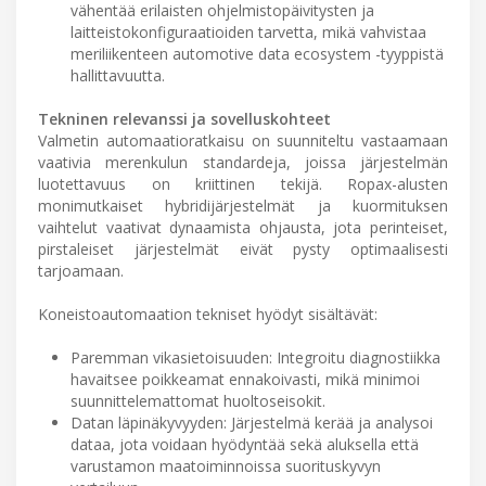
vähentää erilaisten ohjelmistopäivitysten ja
laitteistokonfiguraatioiden tarvetta, mikä vahvistaa
meriliikenteen automotive data ecosystem -tyyppistä
hallittavuutta.
Tekninen relevanssi ja sovelluskohteet
Valmetin automaatioratkaisu on suunniteltu vastaamaan
vaativia merenkulun standardeja, joissa järjestelmän
luotettavuus on kriittinen tekijä. Ropax-alusten
monimutkaiset hybridijärjestelmät ja kuormituksen
vaihtelut vaativat dynaamista ohjausta, jota perinteiset,
pirstaleiset järjestelmät eivät pysty optimaalisesti
tarjoamaan.
Koneistoautomaation tekniset hyödyt sisältävät:
Paremman vikasietoisuuden: Integroitu diagnostiikka
havaitsee poikkeamat ennakoivasti, mikä minimoi
suunnittelemattomat huoltoseisokit.
Datan läpinäkyvyyden: Järjestelmä kerää ja analysoi
dataa, jota voidaan hyödyntää sekä aluksella että
varustamon maatoiminnoissa suorituskyvyn