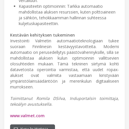
vertailuun.
Kapasiteetin optimoinnin: Tarkka automaatio
mahdollistaa aluksen resurssien, kuten polttoaineen
ja sähkön, tehokkaamman hallinnan suhteessa
kuljetuskapasiteettiin.
Kestävän kehityksen tukeminen
Investointi Valmetin automaatioteknologiaan tukee
suoraan Finnlinesin kestävyystavoitteita. Moderni
automaatio on perusedellytys päästövähennyksille, sillä se
mahdollistaa aluksen kulun optimoinnin vallitsevien
olosuhteiden mukaan. Tämä tekninen siirtymä kohti
datavetoista operointia varmistaa, että uudet ropax-
alukset ovat valmiita vastaamaan kiristyvään
ympäristölainsäädäntöön ja merenkulun digitaaliseen
murrokseen.
Toimittanut Romila DSilva, Induportalsin toimittaja,
tekoälyn avustuksella.
www.valmet.com
Kysy lisätietoja…