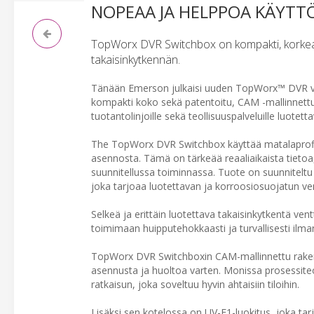
NOPEAA JA HELPPOA KÄYT
TopWorx DVR Switchbox on kompakti, korkealaatu
takaisinkytkennän.
Tänään Emerson julkaisi uuden TopWorx™ DVR vent
kompakti koko sekä patentoitu, CAM -mallinnettu r
tuotantolinjoille sekä teollisuuspalveluille luotet
The TopWorx DVR Switchbox käyttää matalaprofiilis
asennosta. Tämä on tärkeää reaaliaikaista tietoa
suunnitellussa toiminnassa. Tuote on suunniteltu
joka tarjoaa luotettavan ja korroosiosuojatun vent
Selkeä ja erittäin luotettava takaisinkytkentä ven
toimimaan huipputehokkaasti ja turvallisesti ilman
TopWorx DVR Switchboxin CAM-mallinnettu rake
asennusta ja huoltoa varten. Monissa prosessit
ratkaisun, joka soveltuu hyvin ahtaisiin tiloihin.
Lisäksi sen kotelossa on UV-F1-luokitus, joka tar