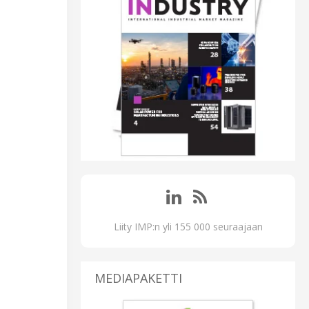
Liity IMP:n yli 155 000 seuraajaan
MEDIAPAKETTI