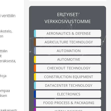
ERITYISET
venttiilin
VERKKOSIVUSTOMME
ikotelo,
AERONAUTICS & DEFENSE
ien
AGRICULTURE TECHNOLOGY
AUTOMATION
iilin
it
AUTOMOTIVE
eräksestä,
CHECKOUT TECHNOLOGY
stoja
CONSTRUCTION EQUIPMENT
DATACENTER TECHNOLOGY
pompaa
ELECTRONICS
lisen
FOOD PROCESS & PACKAGING
äaikaisesti