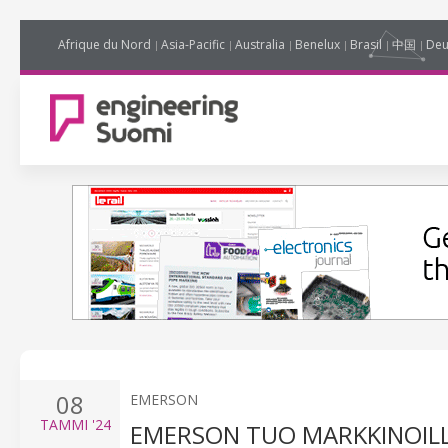
Afrique du Nord
Asia-Pacific
Australia
Benelux
Brasil
中国
Deu
08
EMERSON
TAMMI
'24
EMERSON TUO MARKKINOILLE