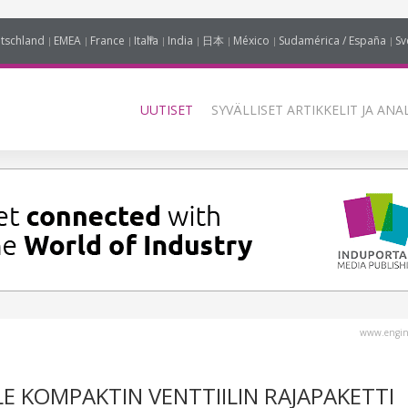
tschland
EMEA
France
Italia
India
日本
México
Sudamérica / España
Sv
UUTISET
SYVÄLLISET ARTIKKELIT JA ANA
www.engin
 KOMPAKTIN VENTTIILIN RAJAPAKETTI