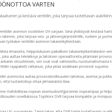
TÖÖNOTTOA VARTEN
inen ja kestävä venttiilin, joka tarjoaa luotettavan auki/kiinni 
tiilin asennon osoitinten DV-sarjaan. Siinä yhdistyvät kestävä harts
akenne, joka tarjoaa vesi- ja jätevesijärjestelmille, ruokien ja juom
tavan työkalun venttiilin asennon takaisinkytkentään.
ta ilmaisinta, helppolukuisen paikallisen takaisinkytkentätiedon ventt
, joka auttaa teknikkoja ja laitoksen operaattoreita pitämään prosess
 ankariin olosuhteisiin, sen osat ovat valmistettu ruostumattomasta t
tiilin rajapaketti ratkaisun, joka pitää asiakkaan prosessit sujuvina.
ttiilin asennosta auttaa prosessiteollisuuden laitoksia, asemia ja putki
, että tuotantolinja ottaa ylimääräistä tilaa.
nne mahdollistaa nopean asennuskonfiguroinnin nopeampaa ja hel
eollisuuden sovelluksissa TopWorx DVR tarjoaa kompaktin ja monipuo
joaa UV -suojauksen. Tämä takaa, että DVR toimii luotettavasti ja pitk