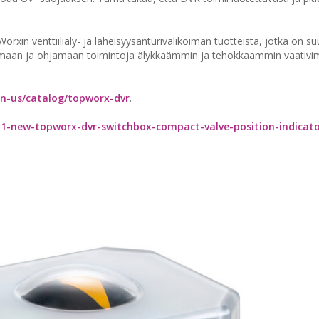
n venttiiliäly- ja läheisyysanturivalikoiman tuotteista, jotka on su
tsemaan ja ohjamaan toimintoja älykkäämmin ja tehokkaammin vaativi
n-us/catalog/topworx-dvr
.
1-new-topworx-dvr-switchbox-compact-valve-position-indicat