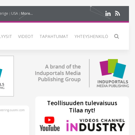
erige
USA
More...
LYYSIT
VIDEOT
TAPAHTUMAT
YHTEYSHENKILÖ
Teollisuuden tulevaisuus
Tilaa nyt!
eering-suomi.com