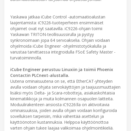
Yaskawa jatkaa iCube Control -automaatioalustan
laajentamista: iC9226-tuoteperheen ensimmäiset
ohjaimet ovat nyt saatavilla. iC9226-ohjain toimii
Yaskawan TRITON-teollisuussirulla ja pystyy
synkronoimaan jopa 64 servoakselia. Ohjain voidaan
ohjelmoida iCube Engineer -ohjelmistotyökalulla ja
varustaa tarvittaessa integroidulla FSoE Safety Master -
turvatoiminnolla.
iCube Engineer perustuu Linuxiin ja toimii Phoenix
Contactin PLCnext-alustalla.
Uutena ominaisuutena on se, että EtherCAT-yhteyden
avulla voidaan ohjata servokäyttöjen ja taajuusmuuttajien
lisäksi myös Delta- ja Scara-robotteja, asiakaskohtaisia
kinematiikkoja ja muita kolmannen osapuolen laitteita.
Moduulirakenteen ansiosta iC9226:lla on aktivoitavia
ominaisuuksia, joiden avulla ohjain voidaan konfiguroida
sovelluksen tarpeisiin, mikä vähentää asettelun ja
käyttöönoton kustannuksia. Helppoa käyttöönottoa
varten ohjain tukee laajaa valikoimaa ohjelmointikieliä.