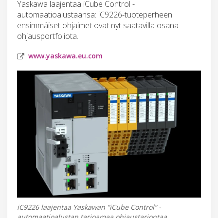
Yaskawa laajentaa iCube Control -
automaatioalustaansa: iC9226-tuoteperheen
ensimmäiset ohjaimet ovat nyt saatavilla osana
ohjausportfoliota.
www.yaskawa.eu.com
iC9226 laajentaa Yaskawan ”iCube Control” -
automaatioalustan tarjoamaa ohjaustarjontaa.