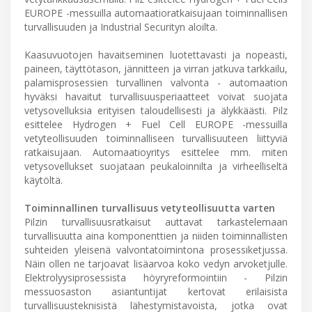
EUROPE -messuilla automaatioratkaisujaan toiminnallisen
turvallisuuden ja Industrial Securityn aloilta.
Kaasuvuotojen havaitseminen luotettavasti ja nopeasti,
paineen, täyttötason, jännitteen ja virran jatkuva tarkkailu,
palamisprosessien turvallinen valvonta - automaation
hyväksi havaitut turvallisuusperiaatteet voivat suojata
vetysovelluksia erityisen taloudellisesti ja älykkäästi. Pilz
esittelee Hydrogen + Fuel Cell EUROPE -messuilla
vetyteollisuuden toiminnalliseen turvallisuuteen liittyviä
ratkaisujaan. Automaatioyritys esittelee mm. miten
vetysovellukset suojataan peukaloinnilta ja virheelliseltä
käytöltä.
Toiminnallinen turvallisuus vetyteollisuutta varten
Pilzin turvallisuusratkaisut auttavat tarkastelemaan
turvallisuutta aina komponenttien ja niiden toiminnallisten
suhteiden yleisenä valvontatoimintona prosessiketjussa.
Näin ollen ne tarjoavat lisäarvoa koko vedyn arvoketjulle.
Elektrolyysiprosessista höyryreformointiin - Pilzin
messuosaston asiantuntijat kertovat erilaisista
turvallisuusteknisistä lähestymistavoista, jotka ovat