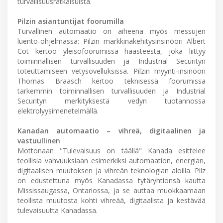
turvallisuusratkaisuista.
Pilzin asiantuntijat foorumilla
Turvallinen automaatio on aiheena myös messujen
luento-ohjelmassa: Pilzin markkinakehitysinsinööri Albert
Cot kertoo yleisöfoorumissa haasteesta, joka liittyy
toiminnallisen turvallisuuden ja Industrial Securityn
toteuttamiseen vetysovelluksissa. Pilzin myynti-insinööri
Thomas Braasch kertoo teknisessä foorumissa
tarkemmin toiminnallisen turvallisuuden ja Industrial
Securityn merkityksestä vedyn tuotannossa
elektrolyysimenetelmällä.
Kanadan automaatio – vihreä, digitaalinen ja
vastuullinen
Mottonaan "Tulevaisuus on täällä" Kanada esittelee
teollisia vahvuuksiaan esimerkiksi automaation, energian,
digitaalisen muutoksen ja vihreän teknologian aloilla. Pilz
on edustettuna myös Kanadassa tytäryhtiönsä kautta
Mississaugassa, Ontariossa, ja se auttaa muokkaamaan
teollista muutosta kohti vihreää, digitaalista ja kestävää
tulevaisuutta Kanadassa.