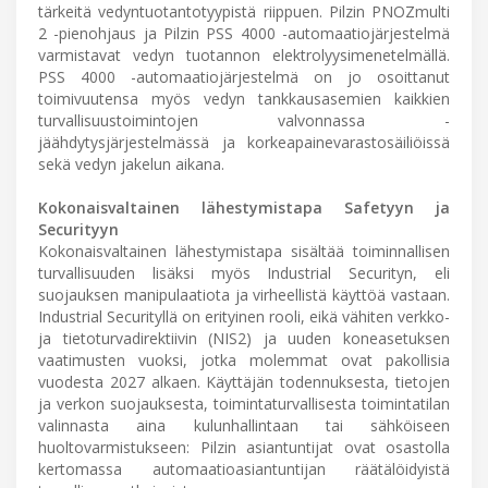
tärkeitä vedyntuotantotyypistä riippuen. Pilzin PNOZmulti
2 -pienohjaus ja Pilzin PSS 4000 -automaatiojärjestelmä
varmistavat vedyn tuotannon elektrolyysimenetelmällä.
PSS 4000 -automaatiojärjestelmä on jo osoittanut
toimivuutensa myös vedyn tankkausasemien kaikkien
turvallisuustoimintojen valvonnassa -
jäähdytysjärjestelmässä ja korkeapainevarastosäiliöissä
sekä vedyn jakelun aikana.
Kokonaisvaltainen lähestymistapa Safetyyn ja
Securityyn
Kokonaisvaltainen lähestymistapa sisältää toiminnallisen
turvallisuuden lisäksi myös Industrial Securityn, eli
suojauksen manipulaatiota ja virheellistä käyttöä vastaan.
Industrial Securityllä on erityinen rooli, eikä vähiten verkko-
ja tietoturvadirektiivin (NIS2) ja uuden koneasetuksen
vaatimusten vuoksi, jotka molemmat ovat pakollisia
vuodesta 2027 alkaen. Käyttäjän todennuksesta, tietojen
ja verkon suojauksesta, toimintaturvallisesta toimintatilan
valinnasta aina kulunhallintaan tai sähköiseen
huoltovarmistukseen: Pilzin asiantuntijat ovat osastolla
kertomassa automaatioasiantuntijan räätälöidyistä